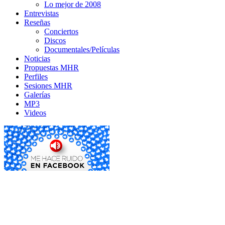
Lo mejor de 2008
Entrevistas
Reseñas
Conciertos
Discos
Documentales/Películas
Noticias
Propuestas MHR
Perfiles
Sesiones MHR
Galerías
MP3
Videos