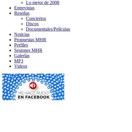
Lo mejor de 2008
Entrevistas
Reseñas
Conciertos
Discos
Documentales/Películas
Noticias
Propuestas MHR
Perfiles
Sesiones MHR
Galerías
MP3
Videos