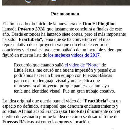
Por moonman
El año pasado dio inicio de la nueva era de
Tino El Pingüino
llamada
Invierno 2018,
que justamente concluirá a finales de este
año. Desde entonces ha lanzado siete cortes, pero el más importante
ha sido “
Fractúbela
“, tema que se ha convertido en el más
representativo de su proyecto ya que con él suele cerrar sus
conciertos y el cual estuvo acompañado de un increíble video que
figuró en nuestra lista de
los mejores videos de 2017
.
Recuerdo que cuando salió
el video de “Norte”
de
Little Jesus, me causó una buena impresión y pensé que
podríamos hacer un buen equipo con Fuerzas Básicas
para crear un lenguaje visual y una estética que
representara al proyecto, porque para esas alturas ya
tenía una identidad visual. Fue un gran trabajo creativo.
La idea original que quería para el video de “
Fractúbela
” era un
espacio no definido, atemporal que denotara enclaustramiento y
soledad. Al final acabó Franco (aka TinoRifa) únicamente con el
crédito de vestuario porque la idea de cómo se desarrolló fue de
Fuerzas Básicas
así como los
props
y locación.