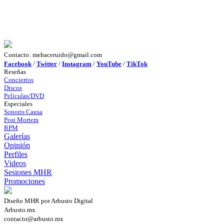
Contacto: mehaceruido@gmail.com
Facebook
/
Twitter
/
Instagram
/
YouTube
/
TikTok
Reseñas
Conciertos
Discos
Películas/DVD
Especiales
Sonoris Causa
Post Mortem
RPM
Galerías
Opinión
Perfiles
Videos
Sesiones MHR
Promociones
Diseño MHR por Arbusto Digital
Arbusto.mx
contacto@arbusto.mx