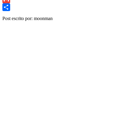
Link
Gmail
Share
Post escrito por: moonman