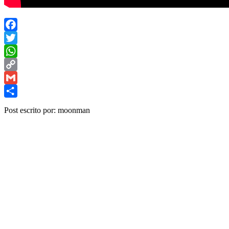
Facebook
Twitter
WhatsApp
Copy
Link
Gmail
Share
Post escrito por: moonman