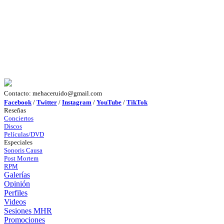
Contacto: mehaceruido@gmail.com
Facebook
/
Twitter
/
Instagram
/
YouTube
/
TikTok
Reseñas
Conciertos
Discos
Películas/DVD
Especiales
Sonoris Causa
Post Mortem
RPM
Galerías
Opinión
Perfiles
Videos
Sesiones MHR
Promociones