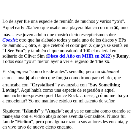
Lo de ayer fue una especie de reunión de muchos y varios “yo’s”.
Aquel early 20añero que usaba una playera blanca con una ✖️; uno
más… ese joven adulto que mostró cierto escepticismo sobre
Coexist
; otro que ha alabado todos y cada uno de los discos y EPs
de Jaimito…; otro, el que celebró el color gen-Z que ya se sentía en
“
I See You
“; y también el que no valoró al 100 el material en
solitario de Oliver Sim (
Disco del Año en MHR en 2022
) y
Romy
.
Todos esos “yo’s” fueron ayer a ver el regreso de
The xx
.
El
staging
era “como los de antes”: sencillo, pero un
statement
claro… una ✖️ al centro que fungía como trono para el trío, que
arrancaba con “
Crystalised
” y avanzaba con “
Say Something
Loving
“. Aquí había como una especie de regresión a aquel
muchacho inexpresivo post Dance Rock… o sea, ¿cómo me iba yo
a emocionar? Yo me mantuve estoico en mi asiento de señor.
Siguieron “
Islands
” y “
Angels
“; aquí ya se cantaba como cuando se
manejaba con el vidrio abajo sobre avenida Gonzalitos. Nunca fui
fan de “
Fiction
“, pero por alguna razón a sus autores les encanta, y
en vivo tuvo de nuevo cierto encanto.