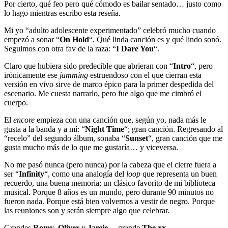
Por cierto, qué feo pero qué cómodo es bailar sentado… justo como
lo hago mientras escribo esta reseña.
Mi yo “adulto adolescente experimentado” celebró mucho cuando
empezó a sonar “
On Hold
“. Qué linda canción es y qué lindo sonó.
Seguimos con otra fav de la raza: “
I Dare You
“.
Claro que hubiera sido predecible que abrieran con “
Intro
“, pero
irónicamente ese
jamming
estruendoso con el que cierran esta
versión en vivo sirve de marco épico para la primer despedida del
escenario. Me cuesta narrarlo, pero fue algo que me cimbró el
cuerpo.
El
encore
empieza con una canción que, según yo, nada más le
gusta a la banda y a mí: “
Night Time
“; gran canción. Regresando al
“recelo” del segundo álbum, sonaba “
Sunset
“, gran canción que me
gusta mucho más de lo que me gustaría… y viceversa.
No me pasó nunca (pero nunca) por la cabeza que el cierre fuera a
ser “
Infinity
“, como una analogía del
loop
que representa un buen
recuerdo, una buena memoria; un clásico favorito de mi biblioteca
musical. Porque 8 años es un mundo, pero durante 90 minutos no
fueron nada. Porque está bien volvernos a vestir de negro. Porque
las reuniones son y serán siempre algo que celebrar.
Grandes
Romy
,
Oliver
y
Jamie
… grande
The xx
.