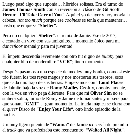
Luego pasó algo que suponía… híbridos solistas. Era el turno de
James Thomas Smith
con su reversión al clásico de
Gil Scott-
Heron
: “
I’ll Take Care of You
“. Aquí el yo de ayer y hoy movía la
cabeza,
not too much
porque ese
coolness
se tenía que mantener…
hasta que empieza “
Shelter
“.
Pero no cualquier “
Shelter
“: el remix de Jamie. Ese de 2017,
ejecutado en vivo con sus amiguitos… momento épico para mi
dancefloor
mental y para mi juventud.
El ímpetu descendía levemente con otro hit digno de
lullaby
para
cualquier hijo de modernillo: “
VCR
“; lindo momento.
Después pasamos a una especie de medley muy bonito, como si este
trío fueran los tres reyes magos y nos mostraran sus tesoros, esos
que cada uno trajo de sus tierras. Empezamos con “
Loud Places
”
de Jaimito bajo la voz de
Romy Madley Croft
y, oooobviamente,
con la voz en vivo pega diferente. Para que mi
Oliver Sim
no se
sintiera solito, turno de Romy y Jamie de tomar sintes y mixers para
que sonara “
GMT
“… gran momento. La tríada mágica se cierra con
el
queer
Disco de “
Enjoy Your Life
“, otro lindo episodio de la
noche.
Un muy ligero puente de “
Wanna
” de
Jamie xx
servía de preludio
al
track
que ya profetizaba este reencuentro: “
Waited All Night
“.