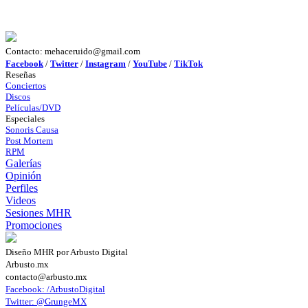
Contacto: mehaceruido@gmail.com
Facebook
/
Twitter
/
Instagram
/
YouTube
/
TikTok
Reseñas
Conciertos
Discos
Películas/DVD
Especiales
Sonoris Causa
Post Mortem
RPM
Galerías
Opinión
Perfiles
Videos
Sesiones MHR
Promociones
Diseño MHR por Arbusto Digital
Arbusto.mx
contacto@arbusto.mx
Facebook: /ArbustoDigital
Twitter: @GrungeMX