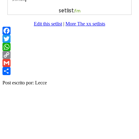
Edit this setlist
|
More The xx setlists
Facebook
Twitter
WhatsApp
Copy
Link
Gmail
Share
Post escrito por: Lecce