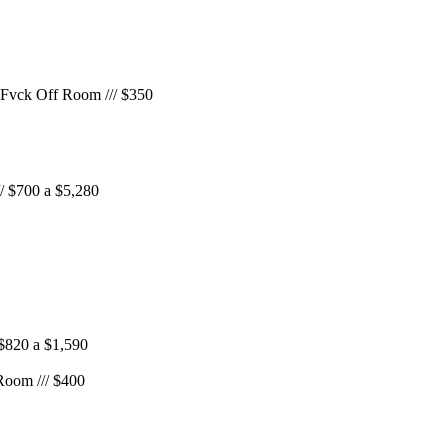
 Fvck Off Room /// $350
// $700 a $5,280
 $820 a $1,590
Room /// $400