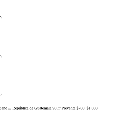
0
0
0
and /// República de Guatemala 90 /// Preventa $700, $1.000