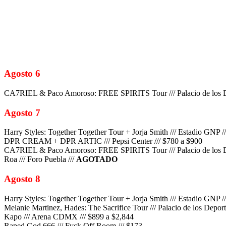
Agosto 6
CA7RIEL & Paco Amoroso: FREE SPIRITS Tour /// Palacio de los De
Agosto 7
Harry Styles: Together Together Tour + Jorja Smith /// Estadio GNP /
DPR CREAM + DPR ARTIC /// Pepsi Center /// $780 a $900
CA7RIEL & Paco Amoroso: FREE SPIRITS Tour /// Palacio de los De
Roa /// Foro Puebla ///
AGOTADO
Agosto 8
Harry Styles: Together Together Tour + Jorja Smith /// Estadio GNP /
Melanie Martinez, Hades: The Sacrifice Tour /// Palacio de los Deport
Kapo /// Arena CDMX /// $899 a $2,844
Raped God 666 /// Fvck Off Room /// $173