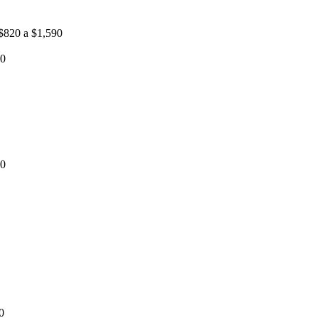
 $820 a $1,590
00
00
0