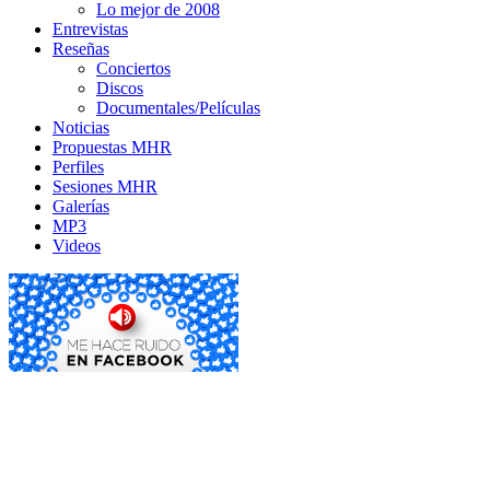
Lo mejor de 2008
Entrevistas
Reseñas
Conciertos
Discos
Documentales/Películas
Noticias
Propuestas MHR
Perfiles
Sesiones MHR
Galerías
MP3
Videos