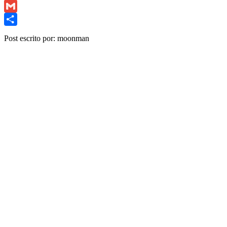
Copy
Link
Gmail
Share
Post escrito por: moonman