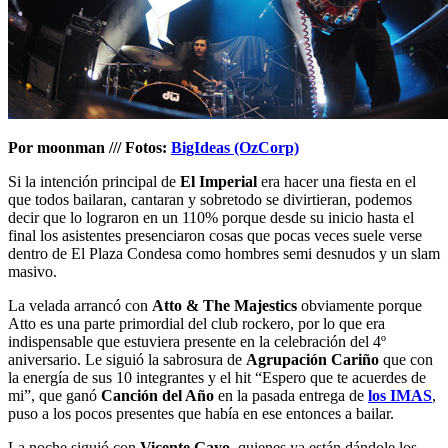
Por moonman /// Fotos:
BigIdeas (OzCorp)
Si la intención principal de
El Imperial
era hacer una fiesta en el
que todos bailaran, cantaran y sobretodo se divirtieran, podemos
decir que lo lograron en un 110% porque desde su inicio hasta el
final los asistentes presenciaron cosas que pocas veces suele verse
dentro de El Plaza Condesa como hombres semi desnudos y un slam
masivo.
La velada arrancó con
Atto & The Majestics
obviamente porque
Atto es una parte primordial del club rockero, por lo que era
indispensable que estuviera presente en la celebración del 4º
aniversario. Le siguió la sabrosura de
Agrupación Cariño
que con
la energía de sus 10 integrantes y el hit “Espero que te acuerdes de
mi”, que ganó
Canción del Año
en la pasada entrega de
los IMAS
,
puso a los pocos presentes que había en ese entonces a bailar.
La noche siguió con
Vicente Gayo
, quienes ya están dándole los