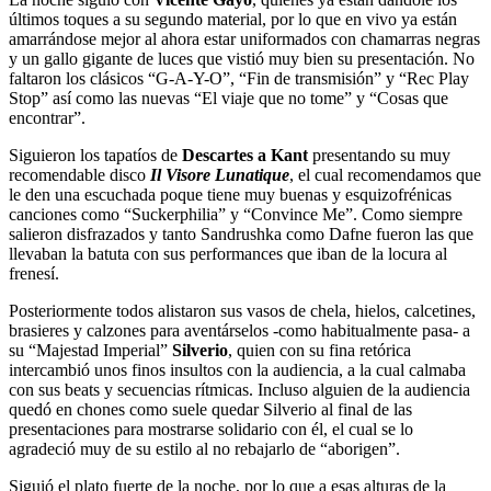
últimos toques a su segundo material, por lo que en vivo ya están
amarrándose mejor al ahora estar uniformados con chamarras negras
y un gallo gigante de luces que vistió muy bien su presentación. No
faltaron los clásicos “G-A-Y-O”, “Fin de transmisión” y “Rec Play
Stop” así como las nuevas “El viaje que no tome” y “Cosas que
encontrar”.
Siguieron los tapatíos de
Descartes a Kant
presentando su muy
recomendable disco
Il Visore Lunatique
, el cual recomendamos que
le den una escuchada poque tiene muy buenas y esquizofrénicas
canciones como “Suckerphilia” y “Convince Me”. Como siempre
salieron disfrazados y tanto Sandrushka como Dafne fueron las que
llevaban la batuta con sus performances que iban de la locura al
frenesí.
Posteriormente todos alistaron sus vasos de chela, hielos, calcetines,
brasieres y calzones para aventárselos -como habitualmente pasa- a
su “Majestad Imperial”
Silverio
, quien con su fina retórica
intercambió unos finos insultos con la audiencia, a la cual calmaba
con sus beats y secuencias rítmicas. Incluso alguien de la audiencia
quedó en chones como suele quedar Silverio al final de las
presentaciones para mostrarse solidario con él, el cual se lo
agradeció muy de su estilo al no rebajarlo de “aborigen”.
Siguió el plato fuerte de la noche, por lo que a esas alturas de la