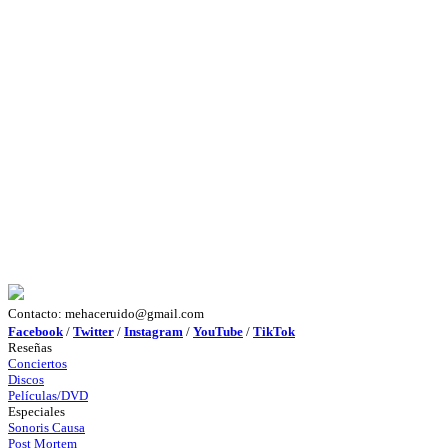
Contacto: mehaceruido@gmail.com
Facebook
/
Twitter
/
Instagram
/
YouTube
/
TikTok
Reseñas
Conciertos
Discos
Películas/DVD
Especiales
Sonoris Causa
Post Mortem