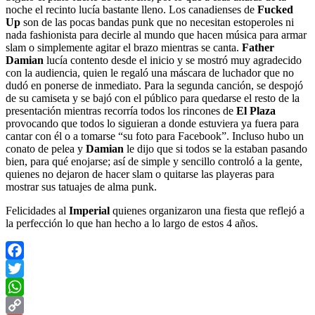
noche el recinto lucía bastante lleno. Los canadienses de
Fucked
Up
son de las pocas bandas punk que no necesitan estoperoles ni
nada fashionista para decirle al mundo que hacen música para armar
slam o simplemente agitar el brazo mientras se canta.
Father
Damian
lucía contento desde el inicio y se mostró muy agradecido
con la audiencia, quien le regaló una máscara de luchador que no
dudó en ponerse de inmediato. Para la segunda canción, se despojó
de su camiseta y se bajó con el público para quedarse el resto de la
presentación mientras recorría todos los rincones de
El Plaza
provocando que todos lo siguieran a donde estuviera ya fuera para
cantar con él o a tomarse “su foto para Facebook”. Incluso hubo un
conato de pelea y
Damian
le dijo que si todos se la estaban pasando
bien, para qué enojarse; así de simple y sencillo controló a la gente,
quienes no dejaron de hacer slam o quitarse las playeras para
mostrar sus tatuajes de alma punk.
Felicidades al
Imperial
quienes organizaron una fiesta que reflejó a
la perfección lo que han hecho a lo largo de estos 4 años.
Facebook
Twitter
WhatsApp