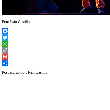
Foto Iván Castillo
Facebook
Twitter
WhatsApp
Copy
Link
Gmail
Share
Post escrito por: Iván Castillo