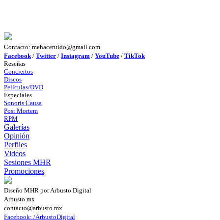
Contacto: mehaceruido@gmail.com
Facebook
/
Twitter
/
Instagram
/
YouTube
/
TikTok
Reseñas
Conciertos
Discos
Películas/DVD
Especiales
Sonoris Causa
Post Mortem
RPM
Galerías
Opinión
Perfiles
Videos
Sesiones MHR
Promociones
Diseño MHR por Arbusto Digital
Arbusto.mx
contacto@arbusto.mx
Facebook: /ArbustoDigital