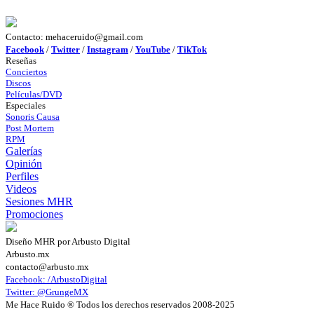
Contacto: mehaceruido@gmail.com
Facebook
/
Twitter
/
Instagram
/
YouTube
/
TikTok
Reseñas
Conciertos
Discos
Películas/DVD
Especiales
Sonoris Causa
Post Mortem
RPM
Galerías
Opinión
Perfiles
Videos
Sesiones MHR
Promociones
Diseño MHR por Arbusto Digital
Arbusto.mx
contacto@arbusto.mx
Facebook: /ArbustoDigital
Twitter: @GrungeMX
Me Hace Ruido ® Todos los derechos reservados 2008-2025