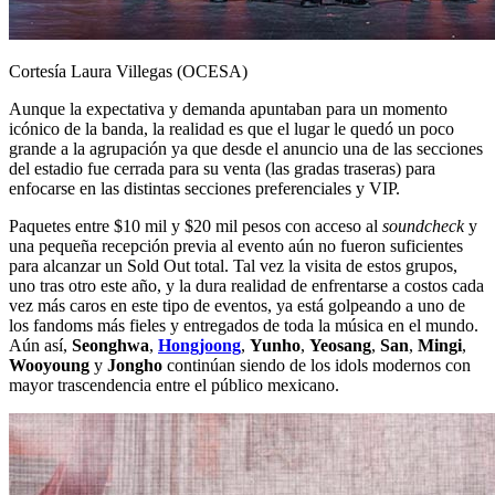
Cortesía Laura Villegas (OCESA)
Aunque la expectativa y demanda apuntaban para un momento
icónico de la banda, la realidad es que el lugar le quedó un poco
grande a la agrupación ya que desde el anuncio una de las secciones
del estadio fue cerrada para su venta (las gradas traseras) para
enfocarse en las distintas secciones preferenciales y VIP.
Paquetes entre $10 mil y $20 mil pesos con acceso al
soundcheck
y
una pequeña recepción previa al evento aún no fueron suficientes
para alcanzar un Sold Out total. Tal vez la visita de estos grupos,
uno tras otro este año, y la dura realidad de enfrentarse a costos cada
vez más caros en este tipo de eventos, ya está golpeando a uno de
los fandoms más fieles y entregados de toda la música en el mundo.
Aún así,
Seonghwa
,
Hongjoong
,
Yunho
,
Yeosang
,
San
,
Mingi
,
Wooyoung
y
Jongho
continúan siendo de los idols modernos con
mayor trascendencia entre el público mexicano.