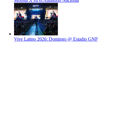
Monsta X en el Auditorio Nacional
Vive Latino 2026: Domingo @ Estadio GNP