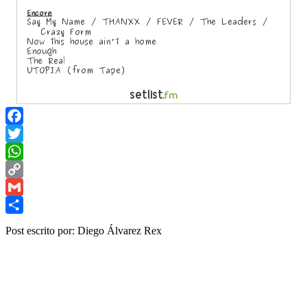
Facebook
Twitter
WhatsApp
Copy
Link
Gmail
Share
Post escrito por: Diego Álvarez Rex