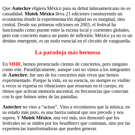
Que
Autechre
eligiera México para su debut latinoamericano no es
casualidad.
Mutek México
lleva 21 ediciones construyendo un
ecosistema donde la experimentación digital no es marginal, sino
central. Desde sus primeras ediciones en 2003, el festival ha
funcionado como puente entre la escena local y corrientes globales,
pero este concierto marca un punto de inflexión: México ya no es un
destino emergente, es un nodo esencial en el circuito de vanguardia.
La paradoja más hermosa
En
MHR
, hemos presenciado cientos de conciertos, pero ninguno
como este. Paradójicamente, aunque casi no vimos a los integrantes
de
Autechre
, fue uno de los conciertos más vivos que hemos
experimentado. Porque la vida, en su esencia, no siempre es visible:
a veces se expresa en vibraciones que resuenan en el cuerpo, en
ritmos que activan memoria ancestral, en frecuencias que conectan
con lo que fuimos antes de las pantallas.
Autechre
no vino a “actuar”. Vino a recordarnos que la música, en
su estado más puro, es una fuerza natural que nos precede y nos
supera. Y
Mutek México
, una vez más, nos demostró que los
festivales no se miden por los
headliners
que contratan, sino por las
experiencias transformadoras que pueden generar.