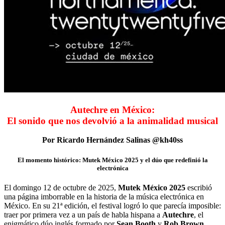
Autechre en México:
El sonido que nos devolvió a la animalidad musical
Por Ricardo Hernández Salinas @kh40ss
El momento histórico: Mutek México 2025 y el dúo que redefinió la
electrónica
El domingo 12 de octubre de 2025,
Mutek México 2025
escribió
una página imborrable en la historia de la música electrónica en
México. En su 21ª edición, el festival logró lo que parecía imposible:
traer por primera vez a un país de habla hispana a
Autechre
, el
enigmático dúo inglés formado por
Sean Booth
y
Rob Brown
,