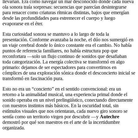
llevarían. Era como navegar un mar desconocido donde cada nueva
ola sonora traía sorpresas: secuencias que parecían desintegrarse
para renacer como criaturas rítmicas distintas, bajos que emergían
desde las profundidades para estremecer el cuerpo y luego
evaporarse en el éter.
Esta curiosidad sonora se mantuvo a lo largo de toda la
presentación. Conforme avanzaba la noche, el dúo nos sumergió en
un viaje cerebral donde lo único constante era el cambio. No había
puntos de referencia familiares, no había estructura pop que
reconfortara —solo un flujo continuo de sonidos que desafiaban
toda categorización. La energía colectiva se transformó en algo
primario: dejamos de ser espectadores para convertirnos en
cómplices de una exploración sónica donde el desconcierto inicial se
transformó en fascinación pura.
Esto no era un “concierto” en el sentido convencional: era un
retorno a la animalidad musical, una experiencia primal donde el
sonido operaba en un nivel prelingüístico, conectando directamente
con nuestros instintos más básicos. En la oscuridad total, sin
estímulos visuales que nos orientaran, cada nuevo giro sonoro se
sentía como un territorio virgen por descubrir —y
Autechre
demostró por qué son maestros en el arte de la incertidumbre
organizada.