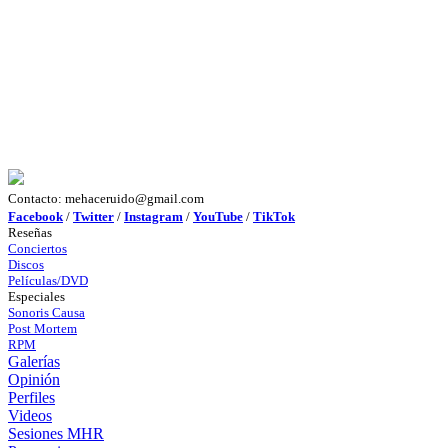
Contacto: mehaceruido@gmail.com
Facebook
/
Twitter
/
Instagram
/
YouTube
/
TikTok
Reseñas
Conciertos
Discos
Películas/DVD
Especiales
Sonoris Causa
Post Mortem
RPM
Galerías
Opinión
Perfiles
Videos
Sesiones MHR