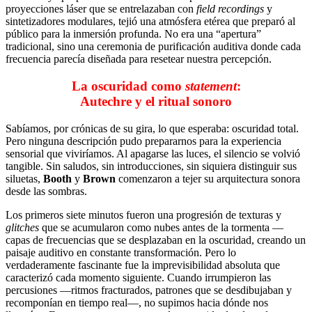
proyecciones láser que se entrelazaban con
field recordings
y
sintetizadores modulares, tejió una atmósfera etérea que preparó al
público para la inmersión profunda. No era una “apertura”
tradicional, sino una ceremonia de purificación auditiva donde cada
frecuencia parecía diseñada para resetear nuestra percepción.
La oscuridad como
statement
:
Autechre y el ritual sonoro
Sabíamos, por crónicas de su gira, lo que esperaba: oscuridad total.
Pero ninguna descripción pudo prepararnos para la experiencia
sensorial que viviríamos. Al apagarse las luces, el silencio se volvió
tangible. Sin saludos, sin introducciones, sin siquiera distinguir sus
siluetas,
Booth
y
Brown
comenzaron a tejer su arquitectura sonora
desde las sombras.
Los primeros siete minutos fueron una progresión de texturas y
glitches
que se acumularon como nubes antes de la tormenta —
capas de frecuencias que se desplazaban en la oscuridad, creando un
paisaje auditivo en constante transformación. Pero lo
verdaderamente fascinante fue la imprevisibilidad absoluta que
caracterizó cada momento siguiente. Cuando irrumpieron las
percusiones —ritmos fracturados, patrones que se desdibujaban y
recomponían en tiempo real—, no supimos hacia dónde nos