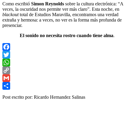
Como escribió
Simon Reynolds
sobre la cultura electrónica: “A
veces, la oscuridad nos permite ver más claro”. Esta noche, en
blackout
total de Estudios Maravilla, encontramos una verdad
extraña y hermosa: a veces, no ver es la forma más profunda de
presenciar.
El sonido no necesita rostro cuando tiene alma
.
Facebook
Twitter
WhatsApp
Copy
Link
Gmail
Share
Post escrito por: Ricardo Hernandez Salinas