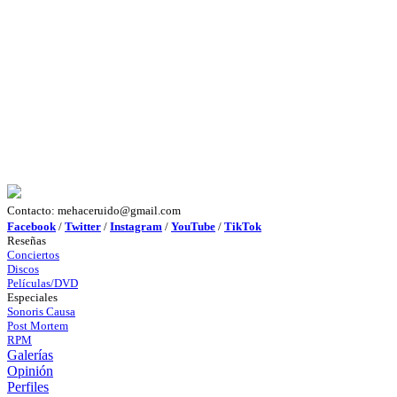
Contacto: mehaceruido@gmail.com
Facebook
/
Twitter
/
Instagram
/
YouTube
/
TikTok
Reseñas
Conciertos
Discos
Películas/DVD
Especiales
Sonoris Causa
Post Mortem
RPM
Galerías
Opinión
Perfiles