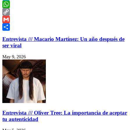
Twitter
WhatsApp
Copy
Link
Gmail
Share
Entrevista /// Macario Martínez: Un año después de
ser viral
May 9, 2026
Entrevista /// Oliver Tree: La importancia de aceptar
tu autenticidad