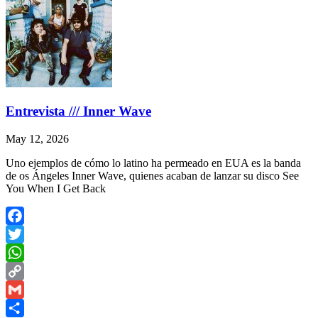
Entrevista /// Inner Wave
May 12, 2026
Uno ejemplos de cómo lo latino ha permeado en EUA es la banda
de os Ángeles Inner Wave, quienes acaban de lanzar su disco See
You When I Get Back
Facebook
Twitter
WhatsApp
Copy
Link
Gmail