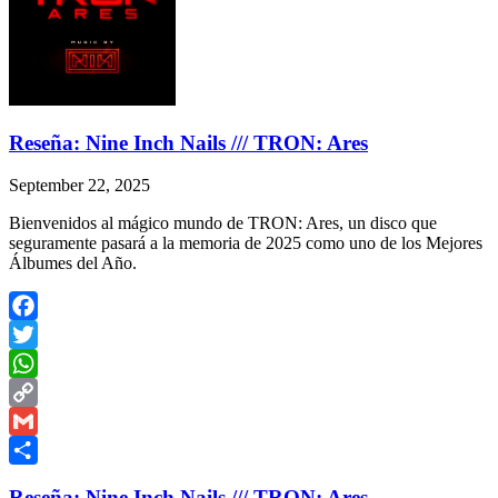
Reseña: Nine Inch Nails /// TRON: Ares
September 22, 2025
Bienvenidos al mágico mundo de TRON: Ares, un disco que
seguramente pasará a la memoria de 2025 como uno de los Mejores
Álbumes del Año.
Facebook
Twitter
WhatsApp
Copy
Link
Gmail
Share
Reseña: Nine Inch Nails /// TRON: Ares