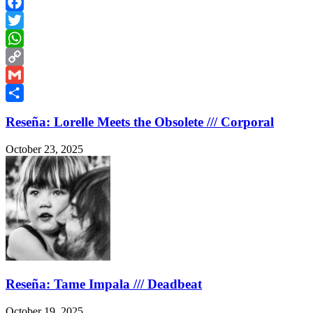
Facebook
Twitter
WhatsApp
Copy
Link
Gmail
Share
Reseña: Lorelle Meets the Obsolete /// Corporal
October 23, 2025
Reseña: Tame Impala /// Deadbeat
October 19, 2025