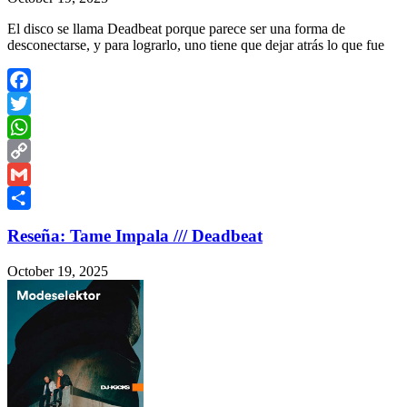
El disco se llama Deadbeat porque parece ser una forma de
desconectarse, y para lograrlo, uno tiene que dejar atrás lo que fue
Facebook
Twitter
WhatsApp
Copy
Link
Gmail
Share
Reseña: Tame Impala /// Deadbeat
October 19, 2025