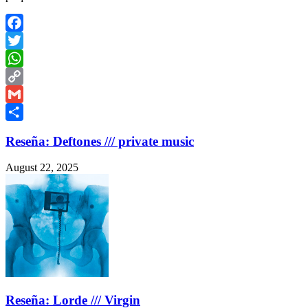
Facebook
Twitter
WhatsApp
Copy
Link
Gmail
Share
Reseña: Deftones /// private music
August 22, 2025
Reseña: Lorde /// Virgin