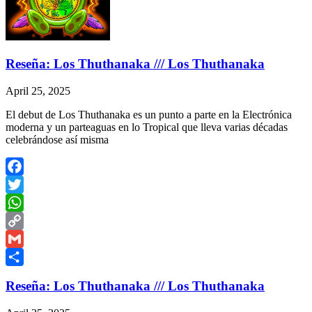
Reseña: Los Thuthanaka /// Los Thuthanaka
April 25, 2025
El debut de Los Thuthanaka es un punto a parte en la Electrónica
moderna y un parteaguas en lo Tropical que lleva varias décadas
celebrándose así misma
Facebook
Twitter
WhatsApp
Copy
Link
Gmail
Share
Reseña: Los Thuthanaka /// Los Thuthanaka