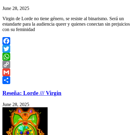
June 28, 2025
Virgin de Lorde no tiene género, se resiste al binarismo. Será un
estandarte para la audiencia queer y quienes conectan sin prejuicios
con su feminidad
Facebook
Twitter
WhatsApp
Copy
Link
Gmail
Share
Reseña: Lorde /// Virgin
June 28, 2025