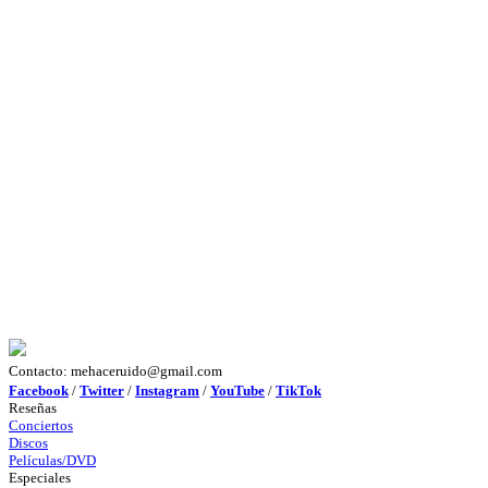
Contacto: mehaceruido@gmail.com
Facebook
/
Twitter
/
Instagram
/
YouTube
/
TikTok
Reseñas
Conciertos
Discos
Películas/DVD
Especiales