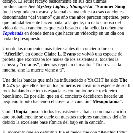
decayó. El setlist recayó básicamente en sus dos últimas
producciones
See Mystery Lights
y
Shangri-La
. “
Summer Song
”
fue la segunda en tocarse y la cual es una crítica a esas canciones
denominadas “del verano” que año tras años parecen repetirse, pero
que indudablemente hacen bailar a la gente; un dato curioso del
video de esta canción es que está basado en la película ochentera
Tapeheads
en donde tienen que hacer un videoclip en un día con
nada de presupuesto.
Uno de los momentos más interesantes del concierto fue en
“
Afterlife
“, en donde
Claire L. Evans
se volvió una especie de
profeta que exorcizaba los males de los asistentes al tocarles la
cabeza y “curarlos”, mientras repetían el mantra “Tú no vas a la
muerta, sino la muerte viene a ti”.
Una de las bandas que más ha influenciado a YACHT ha sido
The
B-52’s
ya que ellos fueron los primeros en crear una especie de sci fi
rock hablando de temas espaciales con un toque de rock retro
buenísimo. Es por ello, que en el concierto decidieron hacerle un
pequeño tributo haciendo el cover a la canción “
Mesopotamia
“.
Con “
Utopia
” puso a todos los asistentes a bailar con una canción
que probablemente se cuele en nuestras mejores canciones del año
debido la excelente base rítmica del bajo en la canción.
El momento que en definitiva fue el mejor, fue con “
Psychic City
”