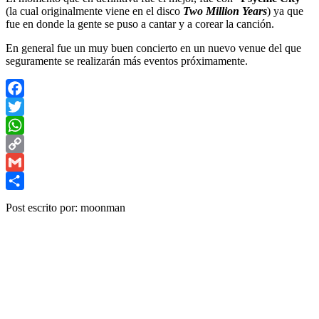
(la cual originalmente viene en el disco
Two Million Years
) ya que
fue en donde la gente se puso a cantar y a corear la canción.
En general fue un muy buen concierto en un nuevo venue del que
seguramente se realizarán más eventos próximamente.
Facebook
Twitter
WhatsApp
Copy
Link
Gmail
Share
Post escrito por: moonman