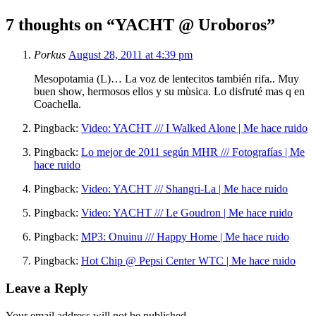
7 thoughts on “
YACHT @ Uroboros
”
Porkus
August 28, 2011 at 4:39 pm
Mesopotamia (L)… La voz de lentecitos también rifa.. Muy
buen show, hermosos ellos y su mùsica. Lo disfruté mas q en
Coachella.
Pingback:
Video: YACHT /// I Walked Alone | Me hace ruido
Pingback:
Lo mejor de 2011 según MHR /// Fotografías | Me
hace ruido
Pingback:
Video: YACHT /// Shangri-La | Me hace ruido
Pingback:
Video: YACHT /// Le Goudron | Me hace ruido
Pingback:
MP3: Onuinu /// Happy Home | Me hace ruido
Pingback:
Hot Chip @ Pepsi Center WTC | Me hace ruido
Leave a Reply
Your email address will not be published.