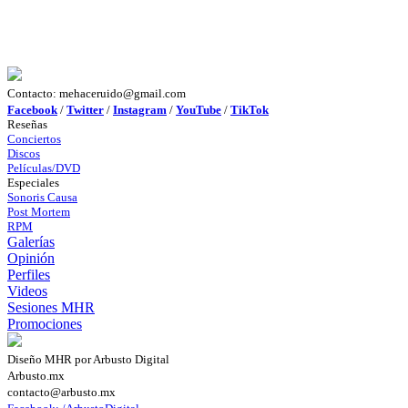
Contacto: mehaceruido@gmail.com
Facebook
/
Twitter
/
Instagram
/
YouTube
/
TikTok
Reseñas
Conciertos
Discos
Películas/DVD
Especiales
Sonoris Causa
Post Mortem
RPM
Galerías
Opinión
Perfiles
Videos
Sesiones MHR
Promociones
Diseño MHR por Arbusto Digital
Arbusto.mx
contacto@arbusto.mx