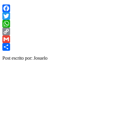
Facebook
Twitter
WhatsApp
Copy
Link
Gmail
Share
Post escrito por: Josuelo