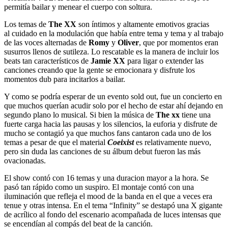
permitía bailar y menear el cuerpo con soltura.
Los temas de
The XX
son íntimos y altamente emotivos gracias
al cuidado en la modulación que había entre tema y tema y al trabajo
de las voces alternadas de
Romy
y
Oliver
, que por momentos eran
susurros llenos de sutileza. Lo rescatable es la manera de incluir los
beats tan característicos de
Jamie XX
para ligar o extender las
canciones creando que la gente se emocionara y disfrute los
momentos dub para incitarlos a bailar.
Y como se podría esperar de un evento sold out, fue un concierto en
que muchos querían acudir solo por el hecho de estar ahí dejando en
segundo plano lo musical. Si bien la música de
The xx
tiene una
fuerte carga hacia las pausas y los silencios, la euforia y disfrute de
mucho se contagió ya que muchos fans cantaron cada uno de los
temas a pesar de que el material
Coeixist
es relativamente nuevo,
pero sin duda las canciones de su álbum debut fueron las más
ovacionadas.
El show contó con 16 temas y una duracion mayor a la hora. Se
pasó tan rápido como un suspiro. El montaje contó con una
iluminación que refleja el mood de la banda en el que a veces era
tenue y otras intensa. En el tema “Infinity” se destapó una X gigante
de acrílico al fondo del escenario acompañada de luces intensas que
se encendían al compás del beat de la canción.