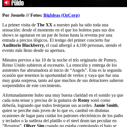
Por Josuelo /// Fotos:
BigIdeas (OzCorp)
La primer visita de
The XX
a nuestro país ha sido toda una
sensación: desde el momento en el que los boletos para sus dos
shows se agotaran en un par de horas hasta la reventa por una
entrada a precios ilógicos. El testigo del primer concierto fue
Auditorio Blackberry,
el cual albergó a 4,100 personas, siendo el
evento más lleno desde su apertura.
Minutos previos a las 10 de la noche el trío originario de Putney,
Reino Unido subieron al escenario. La emoción y entrega de los
asistentes fue abrumadora al inicio de “Angels”. Esta es la segunda
ocasión que tenemos la oportunidad de verlos y vaya que fue una
muy grata sorpresa, tanto así que muchos de sus detractores salieron
sorprendidos de este crecimiento.
Afortunadamente hubo una muy buena claridad en el sonido ya que
cada nota tenue y precisa de la guitarra de
Romy
sonó como
debería, logrando que todos festejaran sus acordes.
Jamie Smith
,
quien se percibe más joven de lo que es, cambió en distintas
ocasiones de lugar para cuidar los patrones electrónicos de los paths
y teclados o la sutileza del platillo o el steel drum tan peculiar en
“Reunion”.
Oliver Sim
cuando no estaba controlando el bajo se