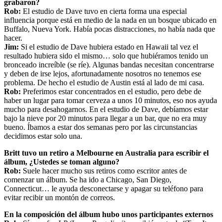
grabaron?
Rob:
El estudio de Dave tuvo en cierta forma una especial
influencia porque está en medio de la nada en un bosque ubicado en
Buffalo, Nueva York. Había pocas distracciones, no había nada que
hacer.
Jim:
Si el estudio de Dave hubiera estado en Hawaii tal vez el
resultado hubiera sido el mismo… solo que hubiéramos tenido un
bronceado increíble (se ríe). Algunas bandas necesitan concentrarse
y deben de irse lejos, afortunadamente nosotros no tenemos ese
problema. De hecho el estudio de Austin está al lado de mi casa.
Rob:
Preferimos estar concentrados en el estudio, pero debe de
haber un lugar para tomar cerveza a unos 10 minutos, eso nos ayuda
mucho para desahogarnos. En el estudio de Dave, debíamos estar
bajo la nieve por 20 minutos para llegar a un bar, que no era muy
bueno. Íbamos a estar dos semanas pero por las circunstancias
decidimos estar solo una.
Britt tuvo un retiro a Melbourne en Australia para escribir el
álbum, ¿Ustedes se toman alguno?
Rob:
Suele hacer mucho sus retiros como escritor antes de
comenzar un álbum. Se ha ido a Chicago, San Diego,
Connecticut… le ayuda desconectarse y apagar su teléfono para
evitar recibir un montón de correos.
En la composición del álbum hubo unos participantes externos