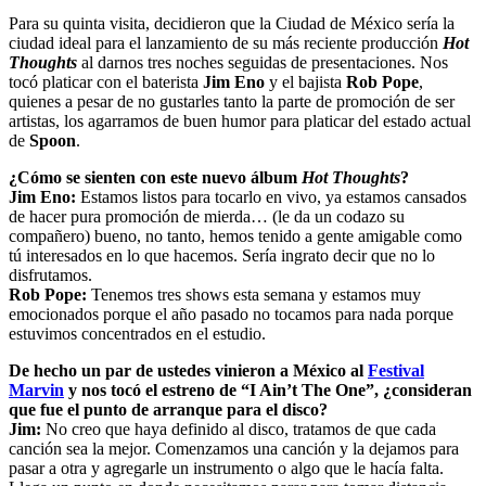
Para su quinta visita, decidieron que la Ciudad de México sería la
ciudad ideal para el lanzamiento de su más reciente producción
Hot
Thoughts
al darnos tres noches seguidas de presentaciones. Nos
tocó platicar con el baterista
Jim Eno
y el bajista
Rob Pope
,
quienes a pesar de no gustarles tanto la parte de promoción de ser
artistas, los agarramos de buen humor para platicar del estado actual
de
Spoon
.
¿Cómo se sienten con este nuevo álbum
Hot Thoughts
?
Jim Eno:
Estamos listos para tocarlo en vivo, ya estamos cansados
de hacer pura promoción de mierda… (le da un codazo su
compañero) bueno, no tanto, hemos tenido a gente amigable como
tú interesados en lo que hacemos. Sería ingrato decir que no lo
disfrutamos.
Rob Pope:
Tenemos tres shows esta semana y estamos muy
emocionados porque el año pasado no tocamos para nada porque
estuvimos concentrados en el estudio.
De hecho un par de ustedes vinieron a México al
Festival
Marvin
y nos tocó el estreno de “I Ain’t The One”, ¿consideran
que fue el punto de arranque para el disco?
Jim:
No creo que haya definido al disco, tratamos de que cada
canción sea la mejor. Comenzamos una canción y la dejamos para
pasar a otra y agregarle un instrumento o algo que le hacía falta.