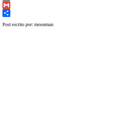
Copy
Link
Gmail
Share
Post escrito por: moonman