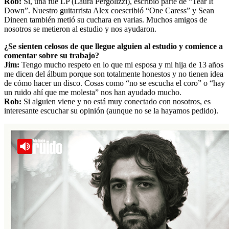
Rob:
Sí, una fue LP (Laura Pergolizzi), escribió parte de “Tear It
Down”. Nuestro guitarrista Alex coescribió “One Caress” y Sean
Dineen también metió su cuchara en varias. Muchos amigos de
nosotros se metieron al estudio y nos ayudaron.
¿Se sienten celosos de que llegue alguien al estudio y comience a
comentar sobre su trabajo?
Jim:
Tengo mucho respeto en lo que mi esposa y mi hija de 13 años
me dicen del álbum porque son totalmente honestos y no tienen idea
de cómo hacer un disco. Cosas como “no se escucha el coro” o “hay
un ruido ahí que me molesta” nos han ayudado mucho.
Rob:
Si alguien viene y no está muy conectado con nosotros, es
interesante escuchar su opinión (aunque no se la hayamos pedido).