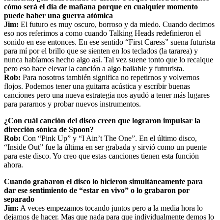
cómo será el día de mañana porque en cualquier momento
puede haber una guerra atómica
Jim:
El futuro es muy oscuro, borroso y da miedo. Cuando decimos
eso nos referimos a como cuando Talking Heads redefinieron el
sonido en ese entonces. En ese sentido “First Caress” suena futurista
para mí por el brillo que se sienten en los teclados (la tararea) y
nunca habíamos hecho algo así. Tal vez suene tonto que lo recalque
pero eso hace elevar la canción a algo bailable y futrurista.
Rob:
Para nosotros también significa no repetirnos y volvernos
flojos. Podemos tener una guitarra acústica y escribir buenas
canciones pero una nueva estrategia nos ayudó a tener más lugares
para pararnos y probar nuevos instrumentos.
¿Con cuál canción del disco creen que lograron impulsar la
dirección sónica de Spoon?
Rob:
Con “Pink Up” y “I Ain’t The One”. En el último disco,
“Inside Out” fue la última en ser grabada y sirvió como un puente
para este disco. Yo creo que estas canciones tienen esta función
ahora.
Cuando grabaron el disco lo hicieron simultáneamente para
dar ese sentimiento de “estar en vivo” o lo grabaron por
separado
Jim:
A veces empezamos tocando juntos pero a la media hora lo
dejamos de hacer. Mas que nada para que individualmente demos lo