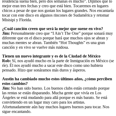
residencia suena bien, pero dos semanas es mucho”. Dijimos que lo
mejor eran tres fechas y creo que está bien. Tocaremos en lugares
chicos a pesar de que nos gustan los lugares grandes. Nos encantaría
tocar con este disco en algunos rincones de Sudamérica y retomar
Misisipi y Florida.
¿Cuál canción creen que será la mejor que suene en vivo?
Jim:
Personalmente creo que “I Ain’t The One” porque sonará muy
diferente que en el disco porque hará que muchos ojos se abran y
muchas mentes se abran. También “Hot Thoughts” es una gran
canción y en vivo se vuelve más ruidosa.
Tienen un nuevo integrante y es de la Ciudad de México
Rob:
Sí, nos ayudó mucho en la parte de Inmigración en México (se
ríe). Él nos ayudó mucho a sacar este disco como uno hubiera
pensado. Hizo que sonáramos más duros y ásperos.
Austin ha cambiado mucho estos últimos años, ¿cómo perciben
estos cambios?
Jim:
No han sido bueno. Los buenos clubs están cerrando porque
las rentas se están disparando. Mucha gente que vivía en Los
Ángeles se está mudando para allá porque es más barato. Se está
convirtiendo en un lugar muy caro para los artistas.
Afortunadamente aún hay muchos lugares buenos para tocar. Nos
sigue encantando.