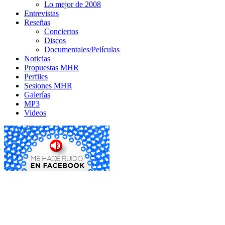
Lo mejor de 2008
Entrevistas
Reseñas
Conciertos
Discos
Documentales/Películas
Noticias
Propuestas MHR
Perfiles
Sesiones MHR
Galerías
MP3
Videos