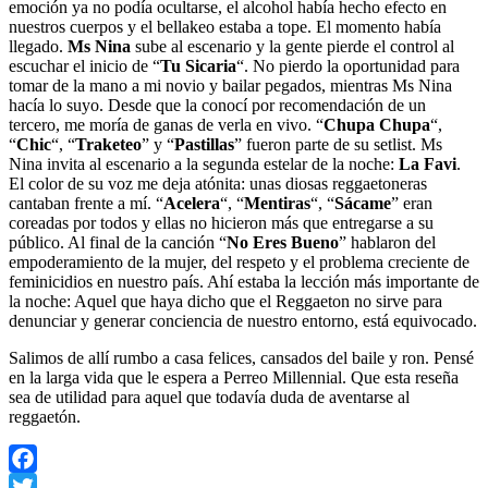
emoción ya no podía ocultarse, el alcohol había hecho efecto en
nuestros cuerpos y el bellakeo estaba a tope. El momento había
llegado.
Ms Nina
sube al escenario y la gente pierde el control al
escuchar el inicio de “
Tu Sicaria
“. No pierdo la oportunidad para
tomar de la mano a mi novio y bailar pegados, mientras Ms Nina
hacía lo suyo. Desde que la conocí por recomendación de un
tercero, me moría de ganas de verla en vivo. “
Chupa Chupa
“,
“
Chic
“, “
Traketeo
” y “
Pastillas
” fueron parte de su setlist. Ms
Nina invita al escenario a la segunda estelar de la noche:
La Favi
.
El color de su voz me deja atónita: unas diosas reggaetoneras
cantaban frente a mí. “
Acelera
“, “
Mentiras
“, “
Sácame
” eran
coreadas por todos y ellas no hicieron más que entregarse a su
público. Al final de la canción “
No Eres Bueno
” hablaron del
empoderamiento de la mujer, del respeto y el problema creciente de
feminicidios en nuestro país. Ahí estaba la lección más importante de
la noche: Aquel que haya dicho que el Reggaeton no sirve para
denunciar y generar conciencia de nuestro entorno, está equivocado.
Salimos de allí rumbo a casa felices, cansados del baile y ron. Pensé
en la larga vida que le espera a Perreo Millennial. Que esta reseña
sea de utilidad para aquel que todavía duda de aventarse al
reggaetón.
Facebook