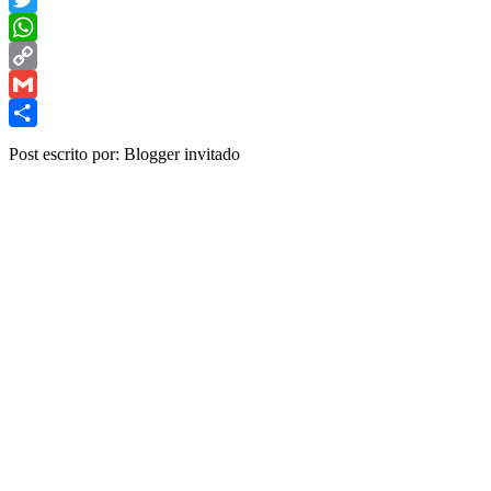
Twitter
WhatsApp
Copy
Link
Gmail
Share
Post escrito por: Blogger invitado