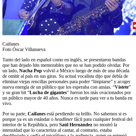
Caifanes
Foto Óscar Villanueva
Tanto del lado en español como en inglés, se presentaron bandas
que han dejado hits memorables que no se han podido olvidar. Por
un lado,
Nacha Pop
volvió a México luego de más de una década
de omitir al país en sus giras. Su actual vocalista dijo que debía de
eliminar viejas rencillas personales para poder “limpiarse” y acoger
nueva energía de un público que los esperaba con ansias. “
Vístete
”
y su gran hit “
Lucha de gigantes
” fueron los más ovacionados por
un público mayor de 40 años. Nunca es tarde para ver a tu banda en
vivo.
Por su parte,
Caifanes
está perdiendo su brillo. No sabemos si es
porque ya es un estándar o
headliner
fácil para cualquier festival del
interior de la República, pero
Saúl Hernández
no mostró la
intensidad que lo caracteriza al cantar, al contrario, estaba
desdibujado y cedía el micrófono a la audiencia, quien se entregó