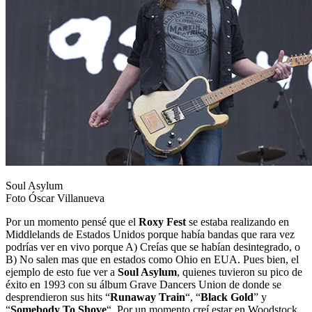
Soul Asylum
Foto Óscar Villanueva
Por un momento pensé que el
Roxy Fest
se estaba realizando en
Middlelands de Estados Unidos porque había bandas que rara vez
podrías ver en vivo porque A) Creías que se habían desintegrado, o
B) No salen mas que en estados como Ohio en EUA. Pues bien, el
ejemplo de esto fue ver a
Soul Asylum
, quienes tuvieron su pico de
éxito en 1993 con su álbum Grave Dancers Union de donde se
desprendieron sus hits “
Runaway Train
“, “
Black Gold
” y
“
Somebody To Shove
“. Por un momento creí estar en Woodstock