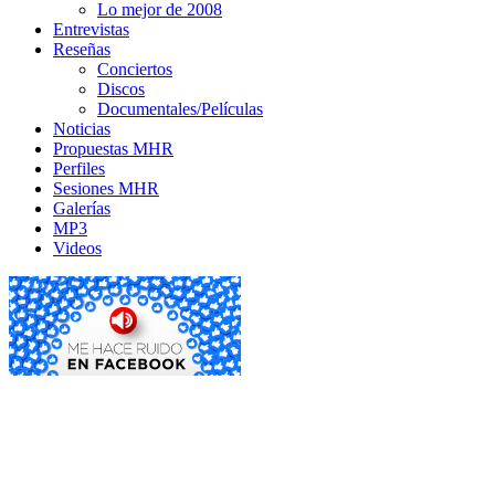
Lo mejor de 2008
Entrevistas
Reseñas
Conciertos
Discos
Documentales/Películas
Noticias
Propuestas MHR
Perfiles
Sesiones MHR
Galerías
MP3
Videos