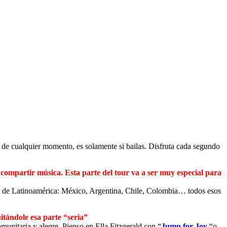
% de cualquier momento, es solamente si bailas. Disfruta cada segundo
compartir música. Esta parte del tour va a ser muy especial para
tes de Latinoamérica: México, Argentina, Chile, Colombia… todos esos
itándole esa parte “seria”
munitaria y alegre. Pienso en Ella Fitzgerald con “
Jump for Joy
“o