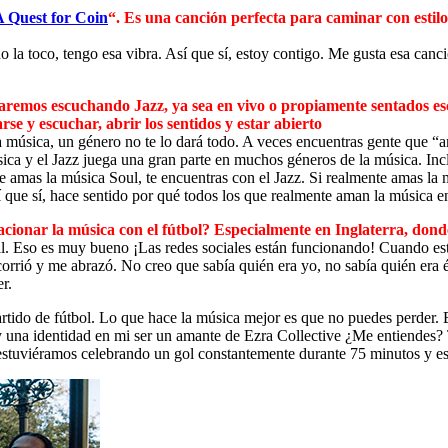
A Quest for Coin
“. Es una canción perfecta para caminar con estil
do la toco, tengo esa vibra. Así que sí, estoy contigo. Me gusta esa ca
aremos escuchando Jazz, ya sea en vivo o propiamente sentados es
se y escuchar, abrir los sentidos y estar abierto
 la música, un género no te lo dará todo. A veces encuentras gente que 
ica y el Jazz juega una gran parte en muchos géneros de la música. Incl
e amas la música Soul, te encuentras con el Jazz. Si realmente amas la
í que sí, hace sentido por qué todos los que realmente aman la música e
ionar la música con el fútbol? Especialmente en Inglaterra, dond
 Eso es muy bueno ¡Las redes sociales están funcionando! Cuando estuv
corrió y me abrazó. No creo que sabía quién era yo, no sabía quién era 
r.
tido de fútbol. Lo que hace la música mejor es que no puedes perder. Es
ay una identidad en mi ser un amante de Ezra Collective ¿Me entiende
 estuviéramos celebrando un gol constantemente durante 75 minutos y ese