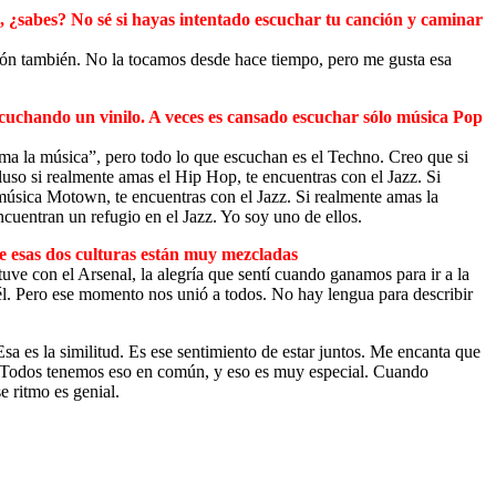
o, ¿sabes? No sé si hayas intentado escuchar tu canción y caminar
nción también. No la tocamos desde hace tiempo, pero me gusta esa
cuchando un vinilo. A veces es cansado escuchar sólo música Pop
“ama la música”, pero todo lo que escuchan es el Techno. Creo que si
uso si realmente amas el Hip Hop, te encuentras con el Jazz. Si
 música Motown, te encuentras con el Jazz. Si realmente amas la
ncuentran un refugio en el Jazz. Yo soy uno de ellos.
e esas dos culturas están muy mezcladas
e con el Arsenal, la alegría que sentí cuando ganamos para ir a la
él. Pero ese momento nos unió a todos. No hay lengua para describir
a es la similitud. Es ese sentimiento de estar juntos. Me encanta que
s? Todos tenemos eso en común, y eso es muy especial. Cuando
 ritmo es genial.