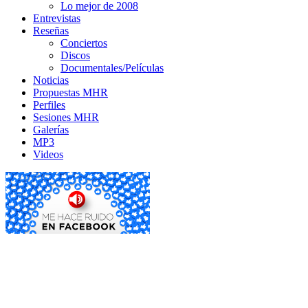
Lo mejor de 2008
Entrevistas
Reseñas
Conciertos
Discos
Documentales/Películas
Noticias
Propuestas MHR
Perfiles
Sesiones MHR
Galerías
MP3
Videos