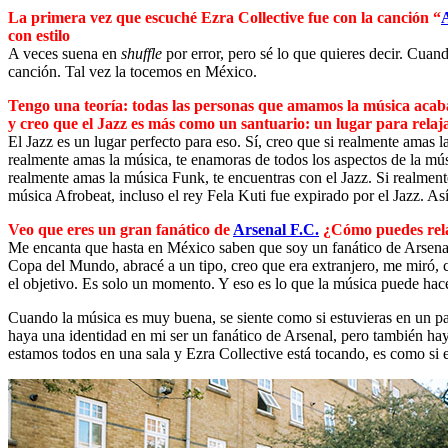
La primera vez que escuché Ezra Collective fue con la canción “
con estilo
A veces suena en
shuffle
por error, pero sé lo que quieres decir. Cuan
canción. Tal vez la tocemos en México.
Tengo una teoría: todas las personas que amamos la música acab
y creo que el Jazz es más como un santuario: un lugar para relajar
El Jazz es un lugar perfecto para eso. Sí, creo que si realmente amas
realmente amas la música, te enamoras de todos los aspectos de la mús
realmente amas la música Funk, te encuentras con el Jazz. Si realment
música Afrobeat, incluso el rey Fela Kuti fue expirado por el Jazz. As
Veo que eres un gran fanático de
Arsenal F.C.
¿Cómo puedes relac
Me encanta que hasta en México saben que soy un fanático de Arsenal.
Copa del Mundo, abracé a un tipo, creo que era extranjero, me miró, 
el objetivo. Es solo un momento. Y eso es lo que la música puede hace
Cuando la música es muy buena, se siente como si estuvieras en un par
haya una identidad en mi ser un fanático de Arsenal, pero también h
estamos todos en una sala y Ezra Collective está tocando, es como si