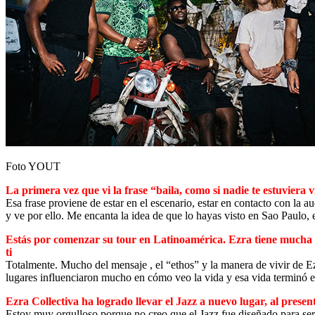
Foto YOUT
La primera vez que vi la frase “baila, como si nadie te estuviera 
Esa frase proviene de estar en el escenario, estar en contacto con la
y ve por ello. Me encanta la idea de que lo hayas visto en Sao Paulo, e
Estás por comenzar su tour en Latinoamérica. Ezra tiene mucha re
ti
Totalmente. Mucho del mensaje , el “ethos” y la manera de vivir de E
lugares influenciaron mucho en cómo veo la vida y esa vida terminó 
Ezra Collectiva ha logrado llevar el Jazz a nuevo lugar, al prese
Estoy muy orgulloso porque no creo que el Jazz fue diseñado para ser u