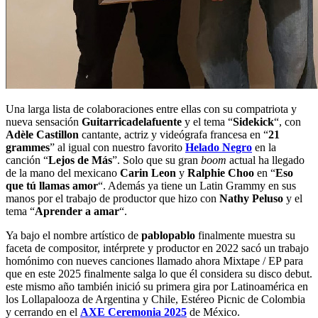
Una larga lista de colaboraciones entre ellas con su compatriota y
nueva sensación
Guitarricadelafuente
y el tema “
Sidekick
“, con
Adèle Castillon
cantante, actriz y videógrafa francesa en “
21
grammes
” al igual con nuestro favorito
Helado Negro
en la
canción “
Lejos de Más
”. Solo que su gran
boom
actual ha llegado
de la mano del mexicano
Carin Leon
y
Ralphie Choo
en “
Eso
que tú llamas amor
“. Además ya tiene un Latin Grammy en sus
manos por el trabajo de productor que hizo con
Nathy Peluso
y el
tema “
Aprender a amar
“.
Ya bajo el nombre artístico de
pablopablo
finalmente muestra su
faceta de compositor, intérprete y productor en 2022 sacó un trabajo
homónimo con nueves canciones llamado ahora Mixtape / EP para
que en este 2025 finalmente salga lo que él considera su disco debut.
este mismo año también inició su primera gira por Latinoamérica en
los Lollapalooza de Argentina y Chile, Estéreo Picnic de Colombia
y cerrando en el
AXE Ceremonia 2025
de México.