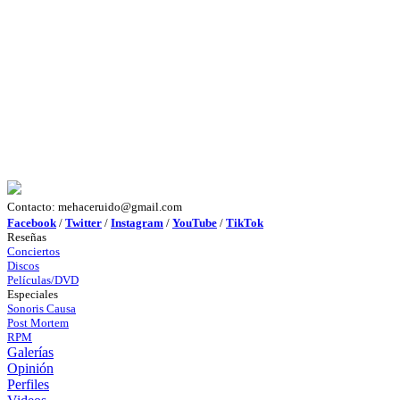
Contacto: mehaceruido@gmail.com
Facebook
/
Twitter
/
Instagram
/
YouTube
/
TikTok
Reseñas
Conciertos
Discos
Películas/DVD
Especiales
Sonoris Causa
Post Mortem
RPM
Galerías
Opinión
Perfiles