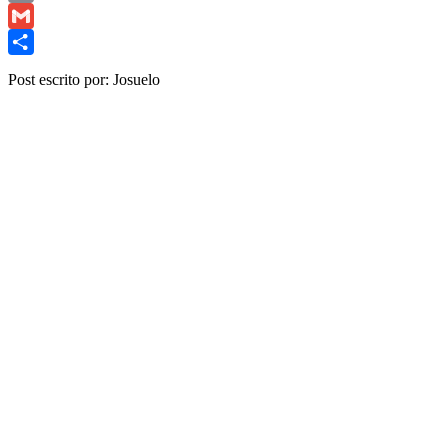
Copy
Link
Gmail
Share
Post escrito por: Josuelo