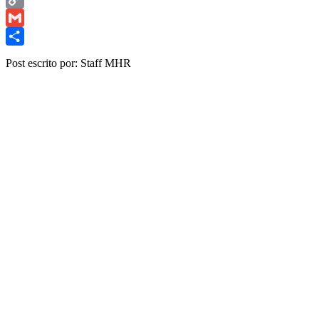
Copy
Link
Gmail
Share
Post escrito por: Staff MHR