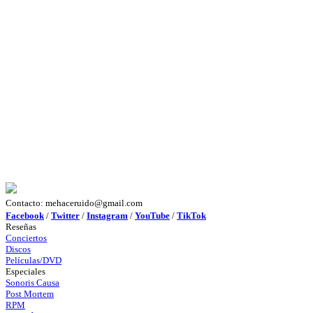
Contacto: mehaceruido@gmail.com
Facebook
/
Twitter
/
Instagram
/
YouTube
/
TikTok
Reseñas
Conciertos
Discos
Películas/DVD
Especiales
Sonoris Causa
Post Mortem
RPM