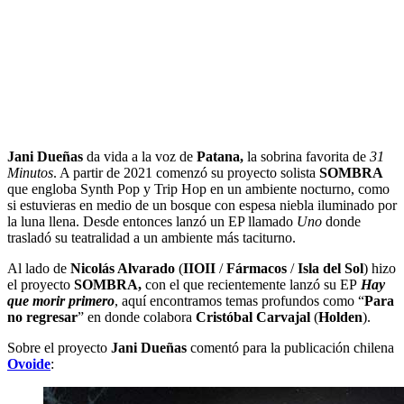
Jani Dueñas
da vida a la voz de
Patana,
la sobrina favorita de
31
Minutos
. A partir de 2021 comenzó su proyecto solista
SOMBRA
que engloba Synth Pop y Trip Hop en un ambiente nocturno, como
si estuvieras en medio de un bosque con espesa niebla iluminado por
la luna llena. Desde entonces lanzó un EP llamado
Uno
donde
trasladó su teatralidad a un ambiente más taciturno.
Al lado de
Nicolás Alvarado
(
IIOII
/
Fármacos
/
Isla del Sol
) hizo
el proyecto
SOMBRA,
con el que recientemente lanzó su EP
Hay
que morir primero
, aquí encontramos temas profundos como “
Para
no regresar
” en donde colabora
Cristóbal Carvajal
(
Holden
).
Sobre el proyecto
Jani Dueñas
comentó para la publicación chilena
Ovoide
: