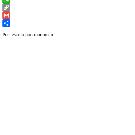
WhatsApp
Copy
Link
Gmail
Share
Post escrito por: moonman