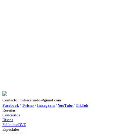
Contacto: mehaceruido@gmail.com
Facebook
/
Twitter
/
Instagram
/
YouTube
/
TikTok
Reseñas
Conciertos
Discos
Películas/DVD
Especiales