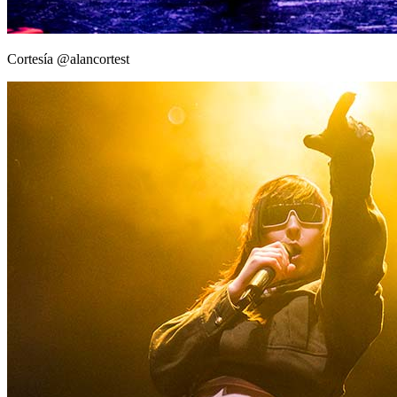
Cortesía @alancortest