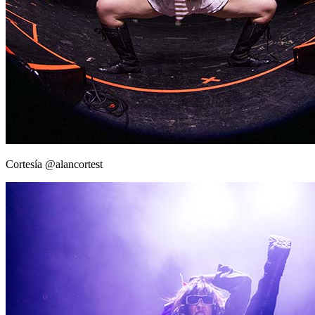
Cortesía @alancortest