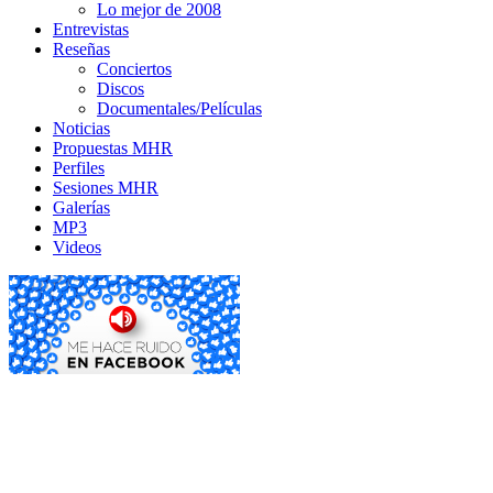
Lo mejor de 2008
Entrevistas
Reseñas
Conciertos
Discos
Documentales/Películas
Noticias
Propuestas MHR
Perfiles
Sesiones MHR
Galerías
MP3
Videos