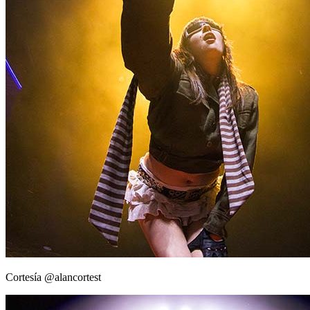
Cortesía @alancortest