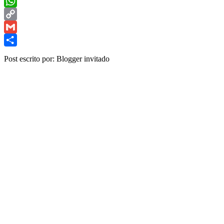
Twitter
WhatsApp
Copy
Link
Gmail
Share
Post escrito por: Blogger invitado