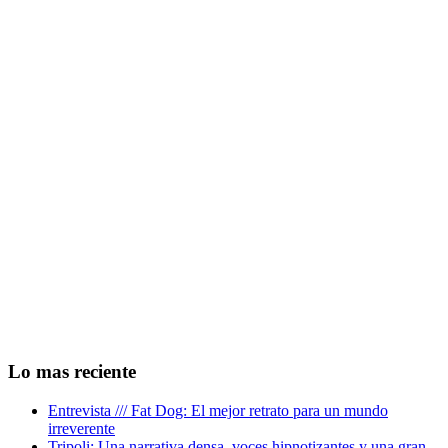
Lo mas reciente
Entrevista /// Fat Dog: El mejor retrato para un mundo
irreverente
Tripoli: Una narrativa densa, voces hipnotizantes y una gran