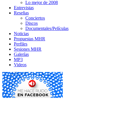
Lo mejor de 2008
Entrevistas
Reseñas
Conciertos
Discos
Documentales/Películas
Noticias
Propuestas MHR
Perfiles
Sesiones MHR
Galerías
MP3
Videos