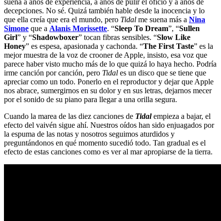
suena a años de experiencia, a años de pulir el oficio y a años de
decepciones. No sé. Quizá también hable desde la inocencia y lo
que ella creía que era el mundo, pero
Tidal
me suena más a
Nina
Simone
que a
Alanis Morissette
. “
Sleep To Dream
”, “
Sullen
Girl
” y “
Shadowboxer
” tocan fibras sensibles. “
Slow Like
Honey
” es espesa, apasionada y cachonda. “
The First Taste
” es la
mejor muestra de la voz de crooner de Apple, insisto, esa voz que
parece haber visto mucho más de lo que quizá lo haya hecho. Podría
irme canción por canción, pero
Tidal
es un disco que se tiene que
apreciar como un todo. Ponerlo en el reproductor y dejar que Apple
nos abrace, sumergirnos en su dolor y en sus letras, dejarnos mecer
por el sonido de su piano para llegar a una orilla segura.
Cuando la marea de las diez canciones de
Tidal
empieza a bajar, el
efecto del vaivén sigue ahí. Nuestros oídos han sido enjuagados por
la espuma de las notas y nosotros seguimos aturdidos y
preguntándonos en qué momento sucedió todo. Tan gradual es el
efecto de estas canciones como es ver al mar apropiarse de la tierra.