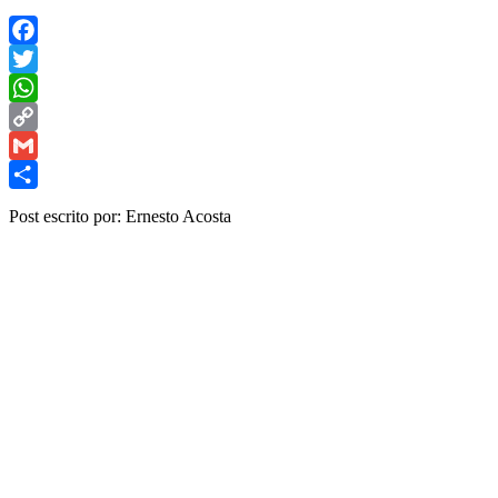
Facebook
Twitter
WhatsApp
Copy
Link
Gmail
Share
Post escrito por: Ernesto Acosta