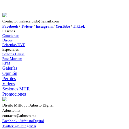
Contacto: mehaceruido@gmail.com
Facebook
/
Twitter
/
Instagram
/
YouTube
/
TikTok
Reseñas
Conciertos
Discos
Películas/DVD
Especiales
Sonoris Causa
Post Mortem
RPM
Galerías
Opinión
Perfiles
Videos
Sesiones MHR
Promociones
Diseño MHR por Arbusto Digital
Arbusto.mx
contacto@arbusto.mx
Facebook: /ArbustoDigital
Twitter: @GrungeMX