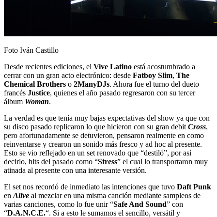
Foto Iván Castillo
Desde recientes ediciones, el
Vive Latino
está acostumbrado a
cerrar con un gran acto electrónico: desde
Fatboy Slim
,
The
Chemical Brothers
o
2ManyDJs
. Ahora fue el turno del dueto
francés
Justice
, quienes el año pasado regresaron con su tercer
álbum
Woman
.
La verdad es que tenía muy bajas expectativas del show ya que con
su disco pasado replicaron lo que hicieron con su gran debit
Cross
,
pero afortunadamente se detuvieron, pensaron realmente en como
reinventarse y crearon un sonido más fresco y ad hoc al presente.
Esto se vio reflejado en un set renovado que “destiló”, por así
decirlo, hits del pasado como “
Stress
” el cual lo transportaron muy
atinada al presente con una interesante versión.
El set nos recordó de inmediato las intenciones que tuvo
Daft Punk
en
Alive
al mezclar en una misma canción mediante sampleos de
varias canciones, como lo fue unir “
Safe And Sound
” con
“
D.A.N.C.E.
“. Si a esto le sumamos el sencillo, versátil y