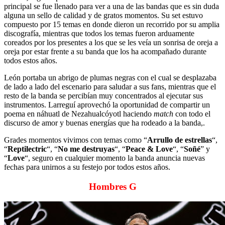
principal se fue llenado para ver a una de las bandas que es sin duda
alguna un sello de calidad y de gratos momentos. Su set estuvo
compuesto por 15 temas en donde dieron un recorrido por su amplia
discografía, mientras que todos los temas fueron arduamente
coreados por los presentes a los que se les veía un sonrisa de oreja a
oreja por estar frente a su banda que los ha acompañado durante
todos estos años.
León portaba un abrigo de plumas negras con el cual se desplazaba
de lado a lado del escenario para saludar a sus fans, mientras que el
resto de la banda se percibían muy concentrados al ejecutar sus
instrumentos. Larreguí aprovechó la oportunidad de compartir un
poema en náhuatl de Nezahualcóyotl haciendo
match
con todo el
discurso de amor y buenas energías que ha rodeado a la banda,.
Grades momentos vivimos con temas como “
Arrullo de estrellas
“,
“
Reptilectric
“, “
No me destruyas
“, “
Peace & Love
“, “
Soñé
” y
“
Love
“, seguro en cualquier momento la banda anuncia nuevas
fechas para unirnos a su festejo por todos estos años.
Hombres G