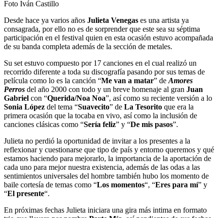
Foto Iván Castillo
Desde hace ya varios años
Julieta Venegas
es una artista ya
consagrada, por ello no es de sorprender que este sea su séptima
participación en el festival quien en esta ocasión estuvo acompañada
de su banda completa además de la sección de metales.
Su set estuvo compuesto por 17 canciones en el cual realizó un
recorrido diferente a toda su discografía pasando por sus temas de
película como lo es la canción “
Me van a matar
” de
Amores
Perros
del año 2000 con todo y un breve homenaje al gran
Juan
Gabriel
con “
Querida/Noa Noa
”, así como su reciente versión a lo
Sonia López
del tema “
Suavecito
” de
La Tesorito
que era la
primera ocasión que la tocaba en vivo, así como la inclusión de
canciones clásicas como “
Sería feliz
” y “
De mis pasos
”.
Julieta no perdió la oportunidad de invitar a los presentes a la
reflexionar y cuestionarse que tipo de país y entorno queremos y qué
estamos haciendo para mejorarlo, la importancia de la aportación de
cada uno para mejor nuestra existencia, además de las odas a las
sentimientos universales del hombre también hubo los momento de
baile cortesía de temas como “
Los momentos
“, “
Eres para mí
” y
“
El presente
“.
En próximas fechas Julieta iniciara una gira más intima en formato