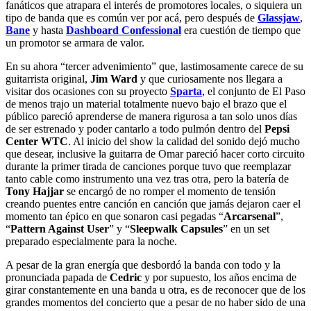
fanáticos que atrapara el interés de promotores locales, o siquiera un
tipo de banda que es común ver por acá, pero después de
Glassjaw
,
Bane
y hasta
Dashboard Confessional
era cuestión de tiempo que
un promotor se armara de valor.
En su ahora “tercer advenimiento” que, lastimosamente carece de su
guitarrista original,
Jim Ward
y que curiosamente nos llegara a
visitar dos ocasiones con su proyecto
Sparta
, el conjunto de El Paso
de menos trajo un material totalmente nuevo bajo el brazo que el
público pareció aprenderse de manera rigurosa a tan solo unos días
de ser estrenado y poder cantarlo a todo pulmón dentro del
Pepsi
Center WTC
. Al inicio del show la calidad del sonido dejó mucho
que desear, inclusive la guitarra de Omar pareció hacer corto circuito
durante la primer tirada de canciones porque tuvo que reemplazar
tanto cable como instrumento una vez tras otra, pero la batería de
Tony Hajjar
se encargó de no romper el momento de tensión
creando puentes entre canción en canción que jamás dejaron caer el
momento tan épico en que sonaron casi pegadas “
Arcarsenal
”,
“
Pattern Against User
” y “
Sleepwalk Capsules
” en un set
preparado especialmente para la noche.
A pesar de la gran energía que desbordó la banda con todo y la
pronunciada papada de
Cedric
y por supuesto, los años encima de
girar constantemente en una banda u otra, es de reconocer que de los
grandes momentos del concierto que a pesar de no haber sido de una