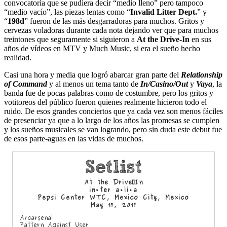
convocatoria que se pudiera decir “medio lleno” pero tampoco
“medio vacío”, las piezas lentas como “
Invalid Litter Dept.
” y
“
198d
” fueron de las más desgarradoras para muchos. Gritos y
cervezas voladoras durante cada nota dejando ver que para muchos
treintones que seguramente si siguieron a
At the Drive-In
en sus
años de vídeos en MTV y Much Music, si era el sueño hecho
realidad.
Casi una hora y media que logró abarcar gran parte del
Relationship
of Command
y al menos un tema tanto de
In/Casino/Out
y
Vaya
, la
banda fue de pocas palabras como de costumbre, pero los gritos y
votitoreos del público fueron quienes realmente hicieron todo el
ruido. De esos grandes conciertos que ya cada vez son menos fáciles
de presenciar ya que a lo largo de los años las promesas se cumplen
y los sueños musicales se van logrando, pero sin duda este debut fue
de esos parte-aguas en las vidas de muchos.