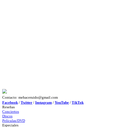
Contacto: mehaceruido@gmail.com
Facebook
/
Twitter
/
Instagram
/
YouTube
/
TikTok
Reseñas
Conciertos
Discos
Películas/DVD
Especiales