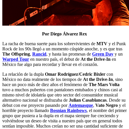
Por Diego Álvarez Rex
La racha de buena suerte para los sobrevivientes de
MTV
y el Punk
Rock de los 90s llegó a un momento cúspide anoche, y es que tras
The Offspring
,
Rancid
, y hasta las promesas de
Green Day
y un
Warped Tour
en nuestro país, el debut de
At the Drive-In
en
México fue algo para recordar y llevar en el corazón.
La relación de la dupla
Omar Rodríguez
/
Cedric Bixler
con
México no data realmente de los tiempos de
At the Drive-In
, sino
hace un poco más de diez años el fenómeno de
The Mars Volta
tuvo a muchos pubertos con pantalones entubados y chinos casi al
mismo nivel de idolatría que otro sector del consumidor musical
alternativo nacional se disfrazaba de
Julian Casablancas
. Desde su
debut con ese proyecto pasando por
Antemasque
,
Vato Negro
y el
horrible proyecto llamado
Bosnian Rainbows
, el nombre del primer
grupo que pusiera a la dupla en el mapa siempre fue creciendo y
volviéndose un deseo de visita a nuestro país que en general todos
sentían imposible. Muchos creían no ser una cantidad suficiente de