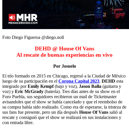
Foto Diego Figueroa @diego.noll
DEHD @ House Of Vans
Al rescate de buenas experiencias en vivo
Por Josuelo
El trío formado en 2015 en Chicago, regresó a la Ciudad de México
luego de su participación en el
Corona Capital 2023
.
DEHD
esta
integrado por
Emily Kempf
(bajo y voz),
Jason Balla
(guitarra y
voz) y
Eric McGrady
(batería). Tres días antes de su show en el
Foro Puebla, sus seguidores recibieron un mail de Ticketmaster
avisandoles que el show se había cancelado y que el reembolso de
su compra había sido realizado. Como era de esperarse, la tristeza de
sus fans fue presente, pero un día después
House Of Vans
salió al
rescate y consiguió que el show se realizará en sus instalaciones y
con entrada libre.