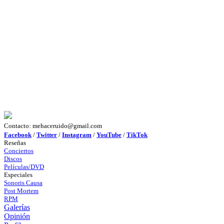
Contacto: mehaceruido@gmail.com
Facebook
/
Twitter
/
Instagram
/
YouTube
/
TikTok
Reseñas
Conciertos
Discos
Películas/DVD
Especiales
Sonoris Causa
Post Mortem
RPM
Galerías
Opinión