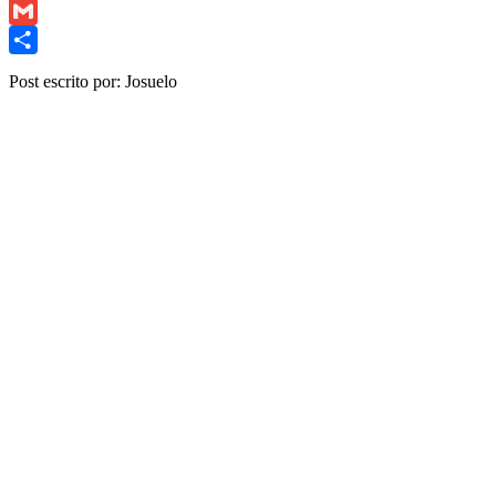
Copy
Link
Gmail
Share
Post escrito por: Josuelo