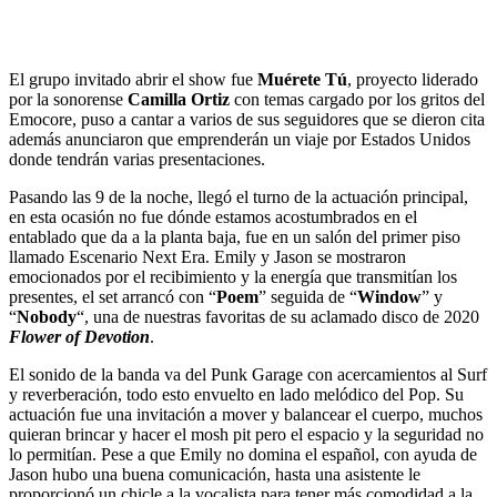
El grupo invitado abrir el show fue
Muérete Tú
, proyecto liderado
por la sonorense
Camilla Ortiz
con temas cargado por los gritos del
Emocore, puso a cantar a varios de sus seguidores que se dieron cita
además anunciaron que emprenderán un viaje por Estados Unidos
donde tendrán varias presentaciones.
Pasando las 9 de la noche, llegó el turno de la actuación principal,
en esta ocasión no fue dónde estamos acostumbrados en el
entablado que da a la planta baja, fue en un salón del primer piso
llamado Escenario Next Era. Emily y Jason se mostraron
emocionados por el recibimiento y la energía que transmitían los
presentes, el set arrancó con “
Poem
” seguida de “
Window
” y
“
Nobody
“, una de nuestras favoritas de su aclamado disco de 2020
Flower of Devotion
.
El sonido de la banda va del Punk Garage con acercamientos al Surf
y reverberación, todo esto envuelto en lado melódico del Pop. Su
actuación fue una invitación a mover y balancear el cuerpo, muchos
quieran brincar y hacer el mosh pit pero el espacio y la seguridad no
lo permitían. Pese a que Emily no domina el español, con ayuda de
Jason hubo una buena comunicación, hasta una asistente le
proporcionó un chicle a la vocalista para tener más comodidad a la