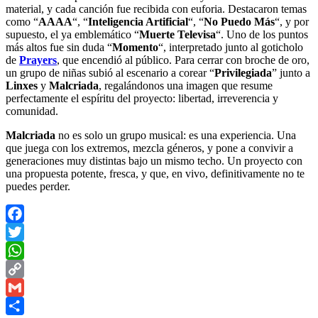
material, y cada canción fue recibida con euforia. Destacaron temas
como “
AAAA
“, “
Inteligencia Artificial
“, “
No Puedo Más
“, y por
supuesto, el ya emblemático “
Muerte Televisa
“. Uno de los puntos
más altos fue sin duda “
Momento
“, interpretado junto al goticholo
de
Prayers
, que encendió al público. Para cerrar con broche de oro,
un grupo de niñas subió al escenario a corear “
Privilegiada
” junto a
Linxes
y
Malcriada
, regalándonos una imagen que resume
perfectamente el espíritu del proyecto: libertad, irreverencia y
comunidad.
Malcriada
no es solo un grupo musical: es una experiencia. Una
que juega con los extremos, mezcla géneros, y pone a convivir a
generaciones muy distintas bajo un mismo techo. Un proyecto con
una propuesta potente, fresca, y que, en vivo, definitivamente no te
puedes perder.
Facebook
Twitter
WhatsApp
Copy
Link
Gmail