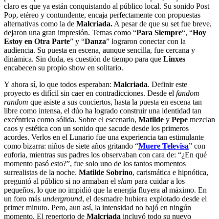
claro es que ya están conquistando al público local. Su sonido Post
Pop, etéreo y contundente, encaja perfectamente con propuestas
alternativas como la de
Malcriada.
A pesar de que su set fue breve,
dejaron una gran impresión. Temas como “
Para Siempre
“, “
Hoy
Estoy en Otra Parte
” y “
Danza
” lograron conectar con la
audiencia. Su puesta en escena, aunque sencilla, fue cercana y
dinámica. Sin duda, es cuestión de tiempo para que
Linxes
encabecen su propio show en solitario.
Y ahora sí, lo que todos esperaban:
Malcriada
. Definir este
proyecto es difícil sin caer en contradicciones. Desde el
fandom
random
que asiste a sus conciertos, hasta la puesta en escena tan
libre como intensa, el dúo ha logrado construir una identidad tan
excéntrica como sólida. Sobre el escenario,
Matilde
y
Pepe
mezclan
caos y estética con un sonido que sacude desde los primeros
acordes. Verlos en el Lunario fue una experiencia tan estimulante
como bizarra: niños de siete años gritando “
Muere Televisa
” con
euforia, mientras sus padres los observaban con cara de: “¿En qué
momento pasó esto?”, fue solo uno de los tantos momentos
surrealistas de la noche.
Matilde Sobrino
, carismática e hipnótica,
preguntó al público si no armaban el
slam
para cuidar a los
pequeños, lo que no impidió que la energía fluyera al máximo. En
un foro más
underground
, el desmadre hubiera explotado desde el
primer minuto. Pero, aun así, la intensidad no bajó en ningún
momento. El repertorio de
Malcriada
incluyó todo su nuevo