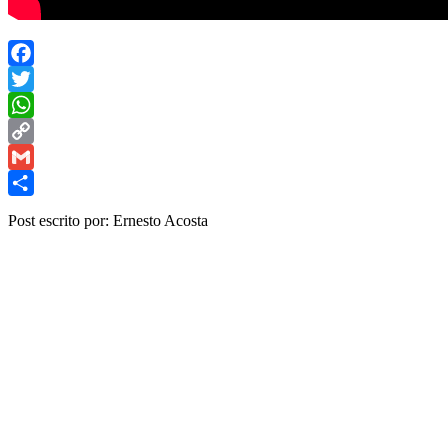
Facebook
Twitter
WhatsApp
Copy
Link
Gmail
Share
Post escrito por: Ernesto Acosta