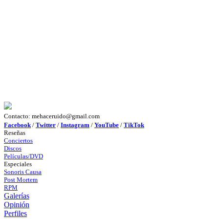
Contacto: mehaceruido@gmail.com
Facebook
/
Twitter
/
Instagram
/
YouTube
/
TikTok
Reseñas
Conciertos
Discos
Películas/DVD
Especiales
Sonoris Causa
Post Mortem
RPM
Galerías
Opinión
Perfiles