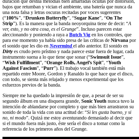
duración que destila melodías bien amarradas ocultas por distorsión,
bajos que retumban y vician el ambiente, una batería que nunca da
una nota falsa y letras oscuras recitadas por voces sugerentes
(“
100%
”, “
Drunken Butteryfly
”, “
Sugar Kane
”, “
On The
Strip
”). Es la manera que la banda neoyorquina tiene de decir: “
A
ver, esto, y no otra cosa, es el Grunge
”. Incluso parecen estar
aleccionando y poniendo a raya a
Butch Vig
en los controles, que
para ese momento ya había sido presa de las críticas de
Nirvana
por
el sonido que les dio en
Nevermind
el año anterior. El sonido en
Dirty
es crudo pero prístino y nada parece estar fuera de lugar, cada
instrumento suena a lo que tiene que sonar (“
Swimsuit Issue
”,
“
Wish Fulfillment
”, “
Orange Rolls, Angel’s Spit
”, “
Youth
Against Fascism
”, “
Purr
”). El trabajo vocal también está más
repartido entre Moore, Gordon y Ranaldo lo que hace que el disco,
con todo, se sienta más relajado y menos experimental que los
esfuerzos previos de la banda.
Siempre me ha quedado la impresión de que, a pesar de ser su
segundo álbum en una disquera grande,
Sonic Youth
nunca tuvo la
intención de ablandarse por completo y que más bien arrastraron su
sonido de toda la vida con una actitud de: “
Si les gusta bueno, y si
no, ni modo
”. Quizá me estoy aventurando demasiado al decir que
si el mundo fuera más justo, éste sería el disco a tomar como la
referencia de los primeros años del Grunge.