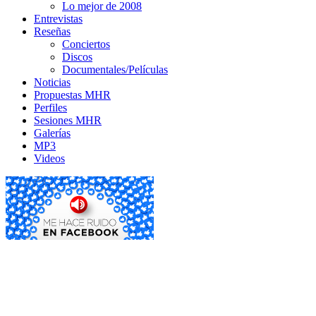
Lo mejor de 2008
Entrevistas
Reseñas
Conciertos
Discos
Documentales/Películas
Noticias
Propuestas MHR
Perfiles
Sesiones MHR
Galerías
MP3
Videos