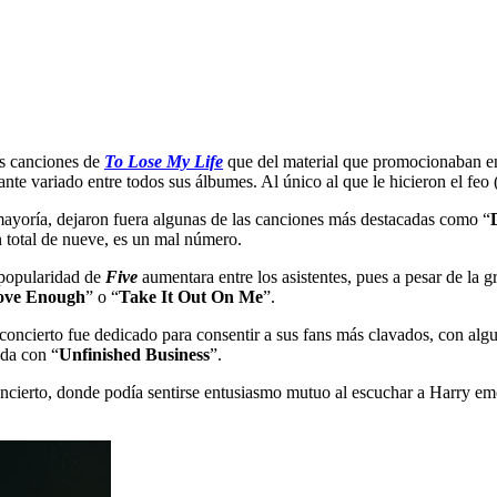
ás canciones de
To Lose My Life
que del material que promocionaban en
ante variado entre todos sus álbumes. Al único al que le hicieron el feo
mayoría, dejaron fuera algunas de las canciones más destacadas como “
 total de nueve, es un mal número.
 popularidad de
Five
aumentara entre los asistentes, pues a pesar de la
ove Enough
” o “
Take It Out On Me
”.
oncierto fue dedicado para consentir a sus fans más clavados, con alg
nda con “
Unfinished Business
”.
ncierto, donde podía sentirse entusiasmo mutuo al escuchar a Harry e