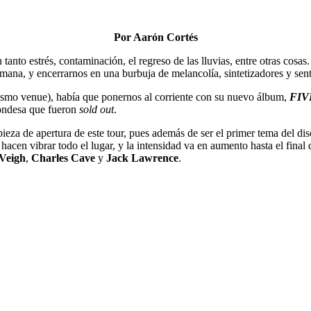
Por Aarón Cortés
nto estrés, contaminación, el regreso de las lluvias, entre otras cosas
semana, y encerrarnos en una burbuja de melancolía, sintetizadores y sen
mismo venue), había que ponernos al corriente con su nuevo álbum,
FIV
Condesa que fueron
sold out
.
ieza de apertura de este tour, pues además de ser el primer tema del di
acen vibrar todo el lugar, y la intensidad va en aumento hasta el final 
Veigh
,
Charles Cave
y
Jack Lawrence
.