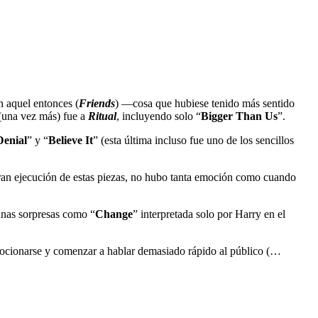
 aquel entonces (
Friends
) —cosa que hubiese tenido más sentido
 (una vez más) fue a
Ritual
, incluyendo solo “
Bigger Than Us
”.
Denial
” y “
Believe It
” (esta última incluso fue uno de los sencillos
 gran ejecución de estas piezas, no hubo tanta emoción como cuando
unas sorpresas como “
Change
” interpretada solo por Harry en el
mocionarse y comenzar a hablar demasiado rápido al público (…