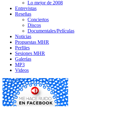
Lo mejor de 2008
Entrevistas
Reseñas
Conciertos
Discos
Documentales/Películas
Noticias
Propuestas MHR
Perfiles
Sesiones MHR
Galerías
MP3
Videos