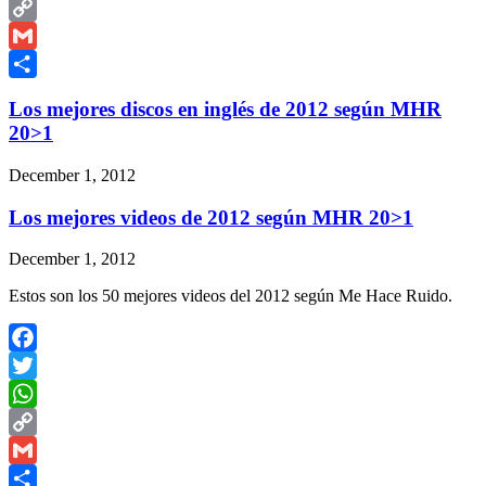
WhatsApp
Copy
Link
Gmail
Share
Los mejores discos en inglés de 2012 según MHR
20>1
December 1, 2012
Los mejores videos de 2012 según MHR 20>1
December 1, 2012
Estos son los 50 mejores videos del 2012 según Me Hace Ruido.
Facebook
Twitter
WhatsApp
Copy
Link
Gmail