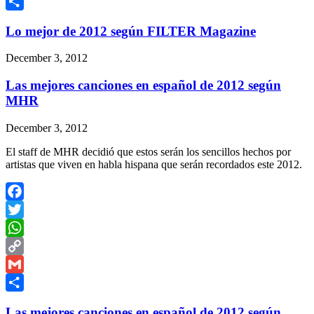
Link
Gmail
Share
Lo mejor de 2012 según FILTER Magazine
December 3, 2012
Las mejores canciones en español de 2012 según
MHR
December 3, 2012
El staff de MHR decidió que estos serán los sencillos hechos por
artistas que viven en habla hispana que serán recordados este 2012.
Facebook
Twitter
WhatsApp
Copy
Link
Gmail
Share
Las mejores canciones en español de 2012 según