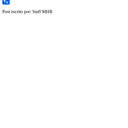
Link
Gmail
Share
Post escrito por: Staff MHR