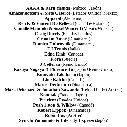
AAAA & Itaru Yasuda
(México+Japón)
Amazondotcom & Siete Catorce
(Estados Unidos+México)
Apparat
(Alemania)
Ben K & Vincent De Belleval
(Canadá+Holanda)
Camille Mandoki & Sissel Wincent
(México+Suecia)
Craig Dorety
(Estados Unidos)
Craotian Amor
(Dinamarca)
Damien Dubrovnik
(Dinamarca)
DJ Tennis
(Italia)
Edna Kinh
(Canadá)
Flora
(Suecia)
J Colleran
(Reino Unido)
Kazuya Nagaya & Florence To
(Japón+Reino Unido)
Kuniyuki Takahashi
(Japón)
Line Katcho
(Canadá)
Marcel Dettmann
(Dinamarca)
Mark Pritchard & Jonathan Zawanda
(Reino Unido+Austria)
Nonotak
(Francia+Japón)
Prurient
(Estados Unidos)
Push 1 stop & Wiklow
(Canadá)
Robert Lippok
(Dinamarca)
Robin Fox
(Austria)
Synichi Yamamoto & Intercity-Express
(Japón)