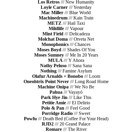
Los Retros
/// New Humanity
Loyle Carner
/// Yesterday
Mac Miller
/// Blue World
Machinedrum
/// Kain Train
METZ
/// Hail Taxi
Mildlife
/// Vapour
Mint Field
/// Delicadeza
Molchat Doma
/// Otveta Net
Monophonics
/// Chances
Moses Boyd
/// Shades Of You
Moses Sumney
/// Me In 20 Years
MULA
/// Y Ahora
Nathy Peluso
/// Sana Sana
Nothing
/// Famine Asylum
Olafur Arnalds + Bonobo
/// Loom
Oneohtrix Point Never
/// Long Road Home
Machine Onipa
/// We No Be
Pahua
/// Vayayó
Park Hye Jin
/// Like This
Petitie Amie
/// El Delirio
Polo & Pan
/// Feel Good
Porridge Radio
/// Sweet
Powfu
/// Death Bed (Coffee For Your Head)
RJD2
/// 20 Grand Palace
Romare
/// The River