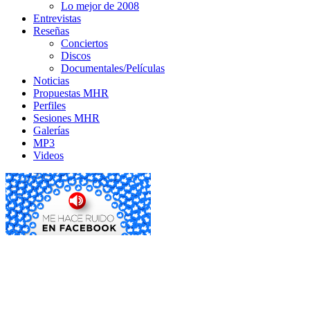
Lo mejor de 2008
Entrevistas
Reseñas
Conciertos
Discos
Documentales/Películas
Noticias
Propuestas MHR
Perfiles
Sesiones MHR
Galerías
MP3
Videos