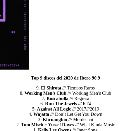
Top 9 discos del 2020 de Ibero 90.9
9.
El Shirota
/// Tiempos Raros
8.
Working Men’s Club
/// Working Men’s Club
7.
Buscabulla
/// Regresa
6.
Run The Jewels
/// RT4
5.
Against All Logic
/// 2017///2019
4.
Wajatta
/// Don’t Let Get You Down
3.
Khruangbin
/// Mordechai
2.
Tom Misch + Yussef Dayes
/// What Kinda Music
1.
Kelly Lee Owens
/// Inner Song