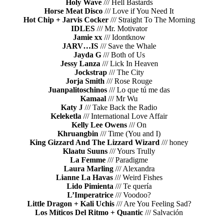
Holy Wave
/// Hell Bastards
Horse Meat Disco
/// Love if You Need It
Hot Chip + Jarvis Cocker
/// Straight To The Morning
IDLES
/// Mr. Motivator
Jamie xx
/// Idontknow
JARV…IS
/// Save the Whale
Jayda G
/// Both of Us
Jessy Lanza
/// Lick In Heaven
Jockstrap
/// The City
Jorja Smith
/// Rose Rouge
Juanpalitoschinos
/// Lo que tú me das
Kamaal
/// Mr Wu
Katy J
/// Take Back the Radio
Keleketla
/// International Love Affair
Kelly Lee Owens
/// On
Khruangbin
/// Time (You and I)
King Gizzard And The Lizzard Wizard
/// honey
Klaatu Suuns
/// Yours Trully
La Femme
/// Paradigme
Laura Marling
/// Alexandra
Lianne La Havas
/// Weird Fishes
Lido Pimienta
/// Te quería
L’Imperatrice
/// Voodoo?
Little Dragon + Kali Uchis
/// Are You Feeling Sad?
Los Míticos Del Ritmo + Quantic
/// Salvación