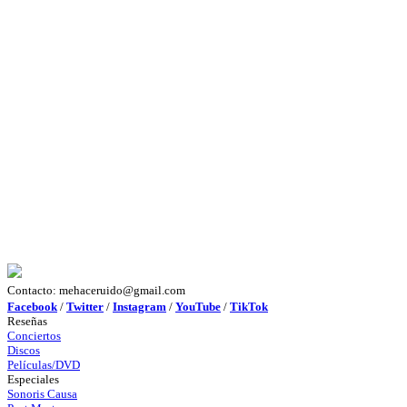
Contacto: mehaceruido@gmail.com
Facebook
/
Twitter
/
Instagram
/
YouTube
/
TikTok
Reseñas
Conciertos
Discos
Películas/DVD
Especiales
Sonoris Causa