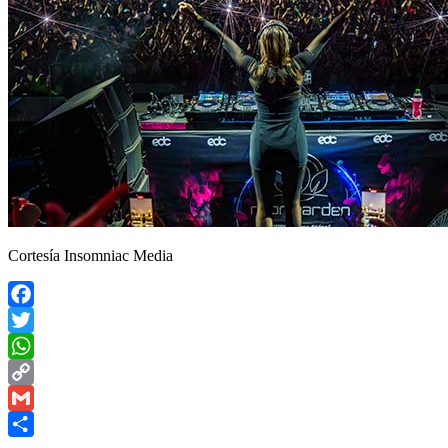
Cortesía Insomniac Media
Facebook
Twitter
WhatsApp
Copy
Link
Gmail