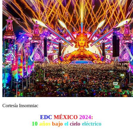
Cortesía Insomniac
EDC
MÉXICO
2024
:
10
años
bajo
el
cielo
eléctrico