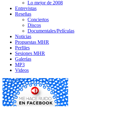
Lo mejor de 2008
Entrevistas
Reseñas
Conciertos
Discos
Documentales/Películas
Noticias
Propuestas MHR
Perfiles
Sesiones MHR
Galerías
MP3
Videos