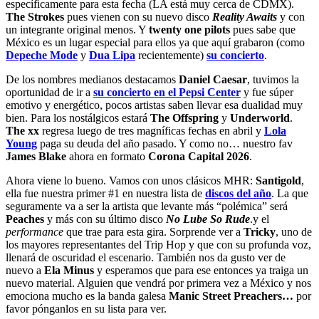
específicamente para esta fecha (LA está muy cerca de CDMX).
The Strokes
pues vienen con su nuevo disco
Reality Awaits
y con
un integrante original menos. Y
twenty one pilots
pues sabe que
México es un lugar especial para ellos ya que aquí grabaron (como
Depeche Mode
y
Dua Lipa
recientemente)
su concierto
.
De los nombres medianos destacamos
Daniel Caesar
, tuvimos la
oportunidad de ir a
su concierto en el Pepsi Center
y fue súper
emotivo y energético, pocos artistas saben llevar esa dualidad muy
bien. Para los nostálgicos estará
The Offspring
y
Underworld
.
The xx
regresa luego de tres magníficas fechas en abril y
Lola
Young
paga su deuda del año pasado. Y como no… nuestro fav
James Blake
ahora en formato
Corona Capital 2026
.
Ahora viene lo bueno. Vamos con unos clásicos MHR:
Santigold
,
ella fue nuestra primer #1 en nuestra lista de
discos del año
. La que
seguramente va a ser la artista que levante más “polémica” será
Peaches
y más con su último disco
No Lube So Rude
.y el
performance
que trae para esta gira. Sorprende ver a
Tricky
, uno de
los mayores representantes del Trip Hop y que con su profunda voz,
llenará de oscuridad el escenario. También nos da gusto ver de
nuevo a
Ela Minus
y esperamos que para ese entonces ya traiga un
nuevo material. Alguien que vendrá por primera vez a México y nos
emociona mucho es la banda galesa
Manic Street Preachers…
por
favor pónganlos en su lista para ver.