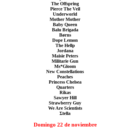
The Offspring
Pierce The Veil
Underworld
Mother Mother
Baby Queen
Balu Brigada
Børns
Dope Lemon
The Hellp
Jordana
Maisie Peters
Militarie Gun
Ms*Gloom
New Constellations
Peaches
Princess Chelsea
Quarters
Rikas
Sawyer Hill
Strawberry Guy
We Are Scientists
Σtella
Domingo 22 de noviembre