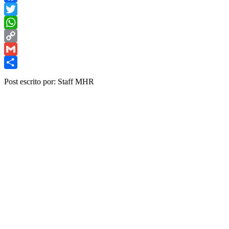
Facebook
Twitter
WhatsApp
Copy
Link
Gmail
Share
Post escrito por: Staff MHR