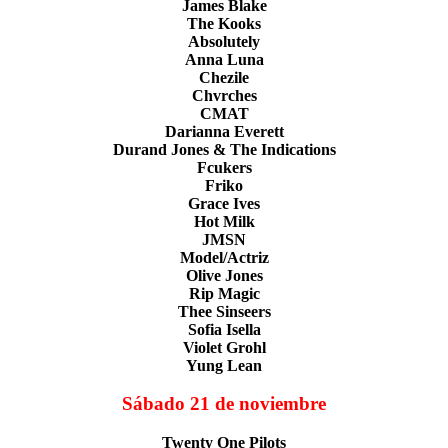
James Blake
The Kooks
Absolutely
Anna Luna
Chezile
Chvrches
CMAT
Darianna Everett
Durand Jones & The Indications
Fcukers
Friko
Grace Ives
Hot Milk
JMSN
Model/Actriz
Olive Jones
Rip Magic
Thee Sinseers
Sofia Isella
Violet Grohl
Yung Lean
Sábado 21 de noviembre
Twenty One Pilots