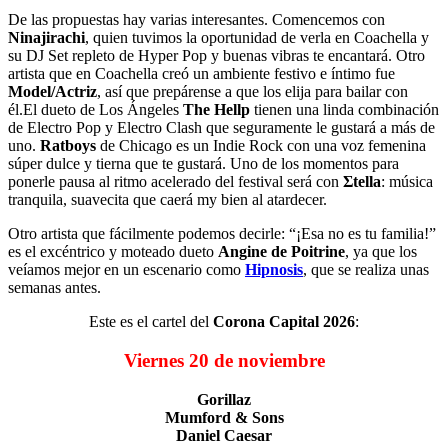
De las propuestas hay varias interesantes. Comencemos con
Ninajirachi
, quien tuvimos la oportunidad de verla en Coachella y
su DJ Set repleto de Hyper Pop y buenas vibras te encantará. Otro
artista que en Coachella creó un ambiente festivo e íntimo fue
Model/Actriz
, así que prepárense a que los elija para bailar con
él.El dueto de Los Ángeles
The Hellp
tienen una linda combinación
de Electro Pop y Electro Clash que seguramente le gustará a más de
uno.
Ratboys
de Chicago es un Indie Rock con una voz femenina
súper dulce y tierna que te gustará. Uno de los momentos para
ponerle pausa al ritmo acelerado del festival será con
Σtella
: música
tranquila, suavecita que caerá my bien al atardecer.
Otro artista que fácilmente podemos decirle: “¡Esa no es tu familia!”
es el excéntrico y moteado dueto
Angine de Poitrine
, ya que los
veíamos mejor en un escenario como
Hipnosis
, que se realiza unas
semanas antes.
Este es el cartel del
Corona Capital 2026
:
Viernes 20 de noviembre
Gorillaz
Mumford & Sons
Daniel Caesar