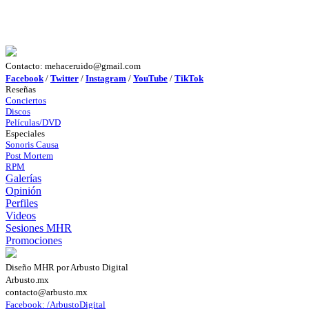
Contacto: mehaceruido@gmail.com
Facebook
/
Twitter
/
Instagram
/
YouTube
/
TikTok
Reseñas
Conciertos
Discos
Películas/DVD
Especiales
Sonoris Causa
Post Mortem
RPM
Galerías
Opinión
Perfiles
Videos
Sesiones MHR
Promociones
Diseño MHR por Arbusto Digital
Arbusto.mx
contacto@arbusto.mx
Facebook: /ArbustoDigital