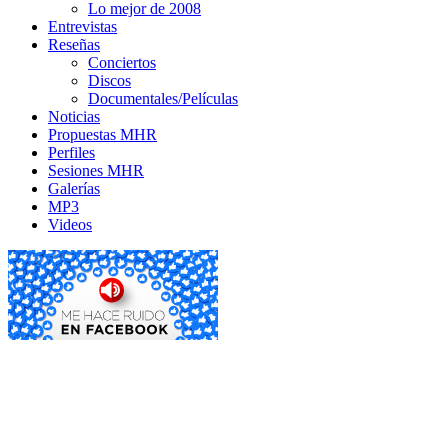
Lo mejor de 2008
Entrevistas
Reseñas
Conciertos
Discos
Documentales/Películas
Noticias
Propuestas MHR
Perfiles
Sesiones MHR
Galerías
MP3
Videos