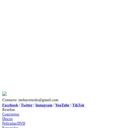
Contacto: mehaceruido@gmail.com
Facebook
/
Twitter
/
Instagram
/
YouTube
/
TikTok
Reseñas
Conciertos
Discos
Películas/DVD
Especiales