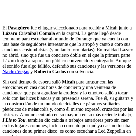
El
Pasagüero
fue el lugar seleccionado para recibir a Micah junto a
Lázaro Cristóbal Cómala
en la capital. La gente llegó desde
temprano para escuchar al oriundo de Durango que ya cuenta con
una base de seguidores interesante que lo arropó y cantó a coro sus
canciones costumbristas (y un tanto formularias). En realidad Lázaro
no abrió, sino que fue un concierto doble en el que la primera parte
Lázaro logró atrapar a un público convencido y entregado. Aunque
el sonido fue algo fallido, defendió sus canciones y las versiones de
Nacho Vegas
y
Roberto Carlos
con solvencia.
Sin casi tiempo de espera salió
Micah
para arrasar con las
emociones en casi dos horas de concierto y una veintena de
canciones; que para agudizar la crudeza y lo emotivo salió a tocar
solo con las luces blancas y su presencia serena. Fue él, su guitarra y
la construcción de un mundo de detalles de páramos solitarios
pletóricos de melancolía y, como él mismo expresó, cruzados por las
tristezas. Aunque centrado en su mayoría en su más reciente trabajo,
I Lie to You
, también dio cabida a trabajos anteriores pero sin caer
en los lugares comunes; incluso comentó por qué ya casi no tocaba
canciones de su primer disco: es como escuchar a Led Zeppellin en