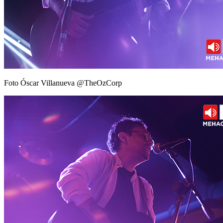
Foto Óscar Villanueva @TheOzCorp