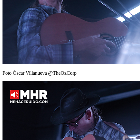
Foto Óscar Villanueva @TheOzCorp