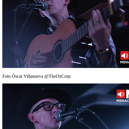
Foto Óscar Villanueva @TheOzCorp