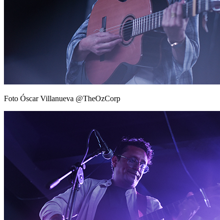
Foto Óscar Villanueva @TheOzCorp