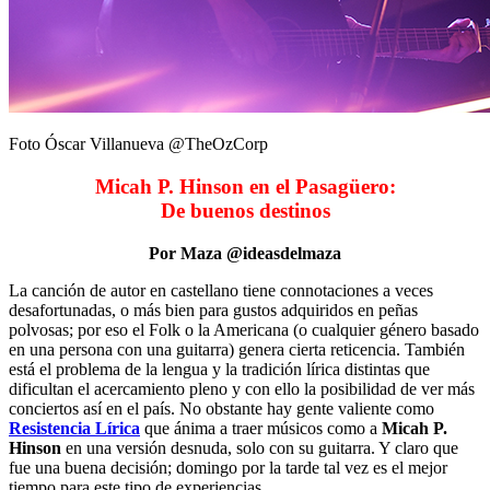
Foto Óscar Villanueva @TheOzCorp
Micah P. Hinson en el Pasagüero:
De buenos destinos
Por Maza @ideasdelmaza
La canción de autor en castellano tiene connotaciones a veces
desafortunadas, o más bien para gustos adquiridos en peñas
polvosas; por eso el Folk o la Americana (o cualquier género basado
en una persona con una guitarra) genera cierta reticencia. También
está el problema de la lengua y la tradición lírica distintas que
dificultan el acercamiento pleno y con ello la posibilidad de ver más
conciertos así en el país. No obstante hay gente valiente como
Resistencia Lírica
que ánima a traer músicos como a
Micah P.
Hinson
en una versión desnuda, solo con su guitarra. Y claro que
fue una buena decisión; domingo por la tarde tal vez es el mejor
tiempo para este tipo de experiencias.