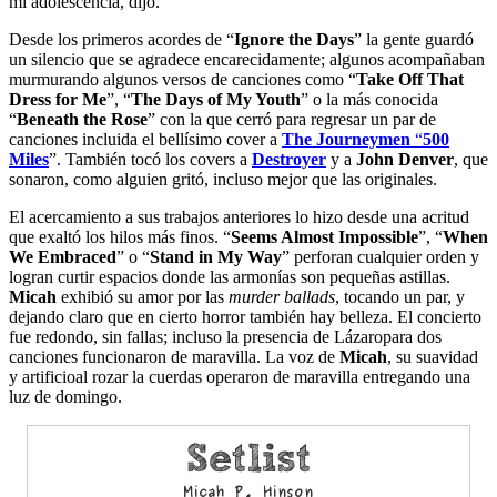
mi adolescencia, dijo.
Desde los primeros acordes de “
Ignore the Days
” la gente guardó
un silencio que se agradece encarecidamente; algunos acompañaban
murmurando algunos versos de canciones como “
Take Off That
Dress for Me
”, “
The Days of My Youth
” o la más conocida
“
Beneath the Rose
” con la que cerró para regresar un par de
canciones incluida el bellísimo cover a
The Journeymen
“
500
Miles
”. También tocó los covers a
Destroyer
y a
John Denver
, que
sonaron, como alguien gritó, incluso mejor que las originales.
El acercamiento a sus trabajos anteriores lo hizo desde una acritud
que exaltó los hilos más finos. “
Seems Almost Impossible
”, “
When
We Embraced
” o “
Stand in My Way
” perforan cualquier orden y
logran curtir espacios donde las armonías son pequeñas astillas.
Micah
exhibió su amor por las
murder ballads
, tocando un par, y
dejando claro que en cierto horror también hay belleza. El concierto
fue redondo, sin fallas; incluso la presencia de Lázaropara dos
canciones funcionaron de maravilla. La voz de
Micah
, su suavidad
y artificioal rozar la cuerdas operaron de maravilla entregando una
luz de domingo.