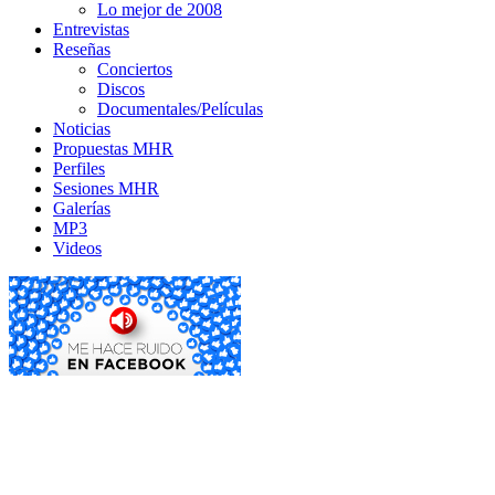
Lo mejor de 2008
Entrevistas
Reseñas
Conciertos
Discos
Documentales/Películas
Noticias
Propuestas MHR
Perfiles
Sesiones MHR
Galerías
MP3
Videos